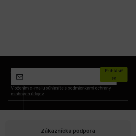
Z
á
Prihlásiť
p
sa
ä
t
Vložením e-mailu súhlasíte s
podmienkami ochrany
osobných údajov
i
e
Zákaznícka podpora