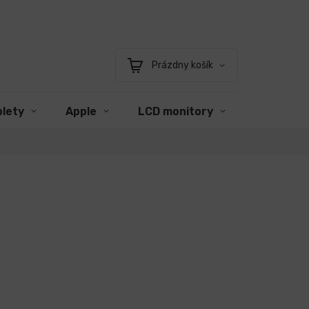
Prázdny košík
Nákupný
košík
blety
Apple
LCD monitory
Príslušen