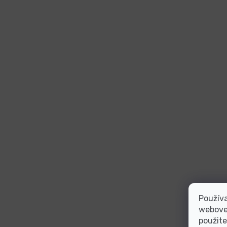
Používa
webovej
použite