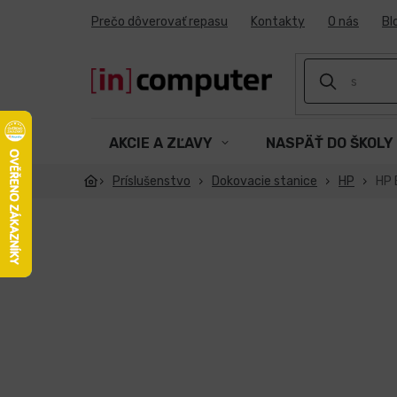
Prejsť
Prečo dôverovať repasu
Kontakty
O nás
Bl
na
obsah
AKCIE A ZĽAVY
NASPÄŤ DO ŠKOLY
Príslušenstvo
Dokovacie stanice
HP
HP 