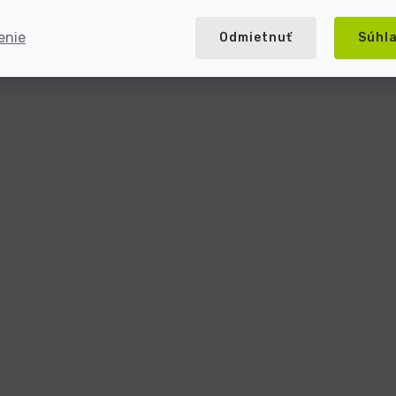
enie
Odmietnuť
Súhl