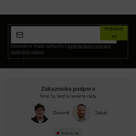
Z
á
Prihlásiť
p
sa
ä
t
Vložením e-mailu súhlasíte s
podmienkami ochrany
osobných údajov
i
e
Zákaznícka podpora
Sme tu, keď si neviete rady
Dominik
Jakub
Sme tu do