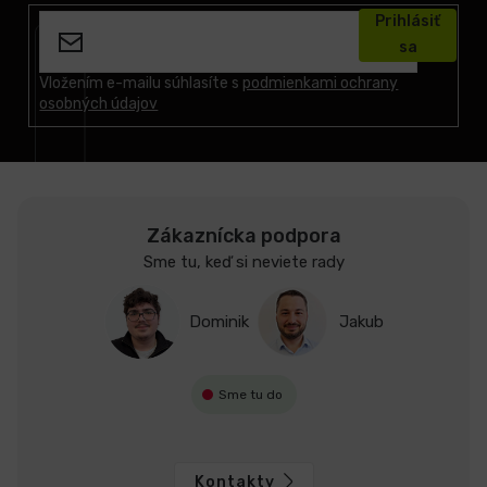
á
Prihlásiť
p
sa
ä
t
Vložením e-mailu súhlasíte s
podmienkami ochrany
osobných údajov
i
e
Zákaznícka podpora
Sme tu, keď si neviete rady
Dominik
Jakub
Sme tu do
Kontakty