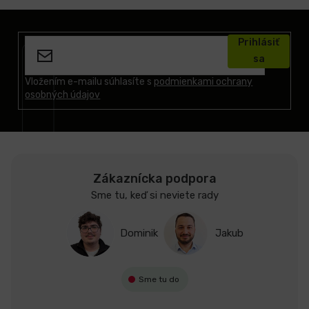
Z
á
Prihlásiť
p
sa
ä
t
Vložením e-mailu súhlasíte s
podmienkami ochrany
osobných údajov
i
e
Zákaznícka podpora
Sme tu, keď si neviete rady
Dominik
Jakub
Sme tu do