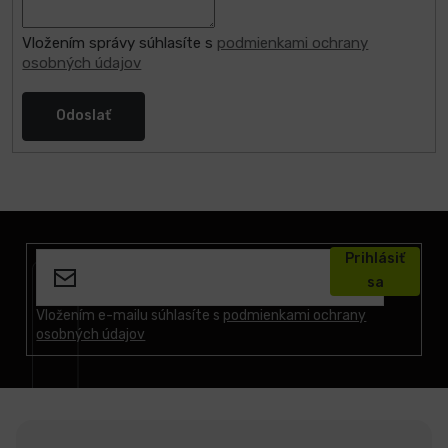
Vložením správy súhlasíte s
podmienkami ochrany
osobných údajov
Odoslať
Z
á
Prihlásiť
p
sa
ä
t
Vložením e-mailu súhlasíte s
podmienkami ochrany
osobných údajov
i
e