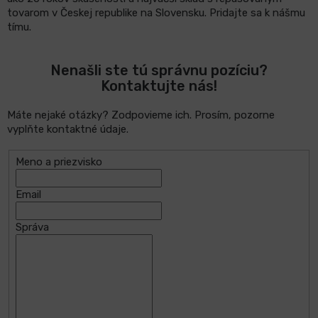
tovarom v Českej republike na Slovensku. Pridajte sa k nášmu
tímu.
LCD
monitory
Nenašli ste tú správnu pozíciu?
Kontaktujte nás!
Príslušenstvo
Máte nejaké otázky? Zodpovieme ich. Prosím, pozorne
Značky
vyplňte kontaktné údaje.
Meno a priezvisko
Email
Správa