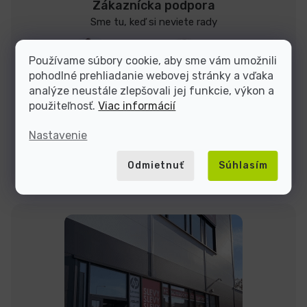
Zákaznícka podpora
Sme tu, keď si neviete rady
Dominik
Jakub
Používame súbory cookie, aby sme vám umožnili
pohodlné prehliadanie webovej stránky a vďaka
analýze neustále zlepšovali jej funkcie, výkon a
použiteľnosť.
Viac informácií
Sme tu do
Nastavenie
Kontakty
Odmietnuť
Súhlasím