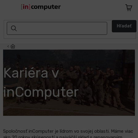
Prejsť
na
Nákup
obsah
košík
AKCIE
Hľadať
A
ZĽAVY
NASPÄŤ
DO
ŠKOLY
Kariéra v
Notebooky
inComputer
Počítače
Telefóny
a
tablety
Spoločnosť inComputer je lídrom vo svojej oblasti. Máme viac
Apple
ako 20 rokov skúseností a najväčší sklad s repasovaným