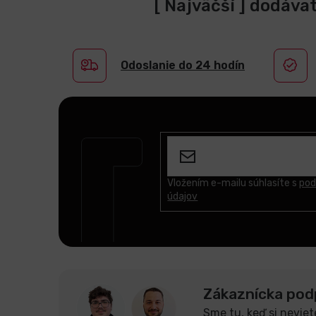
[ Najväčší ] dodáva
Odoslanie do 24 hodín
Z
á
p
ä
t
Vložením e-mailu súhlasíte s
pod
údajov
i
e
Zákaznícka pod
Sme tu, keď si neviet