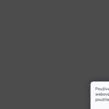
Používa
webovej
použite