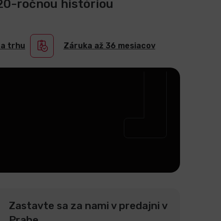
 20-ročnou históriou
na trhu
Záruka až 36 mesiacov
Zastavte sa za nami v predajni v
Prahe