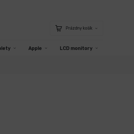
Prázdny košík
Nákupný
košík
blety
Apple
LCD monitory
Príslušen