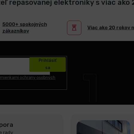
teľ repasovanej elektroniky s viac ako
5000+ spokojných
Viac ako 20 rokov 
zákazníkov
Prihlásiť
sa
mienkami ochrany osobných
pora
e rady