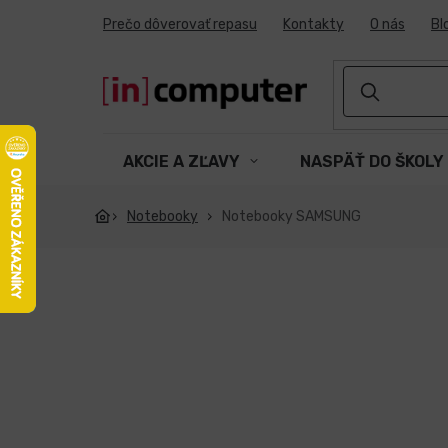
Prejsť
Prečo dôverovať repasu
Kontakty
O nás
Bl
na
obsah
AKCIE A ZĽAVY
NASPÄŤ DO ŠKOLY
Notebooky
Notebooky SAMSUNG