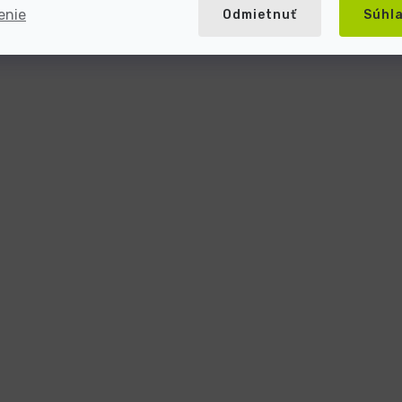
enie
Odmietnuť
Súhl