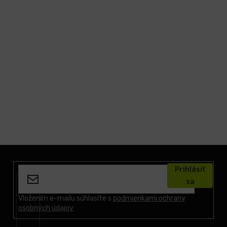
Z
á
Prihlásiť
p
sa
ä
t
Vložením e-mailu súhlasíte s
podmienkami ochrany
osobných údajov
i
e