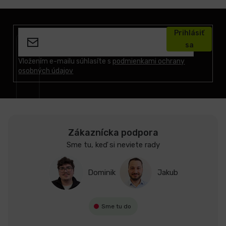
Z
á
Prihlásiť
p
sa
ä
t
Vložením e-mailu súhlasíte s
podmienkami ochrany
osobných údajov
i
e
Zákaznícka podpora
Sme tu, keď si neviete rady
Dominik
Jakub
Sme tu do