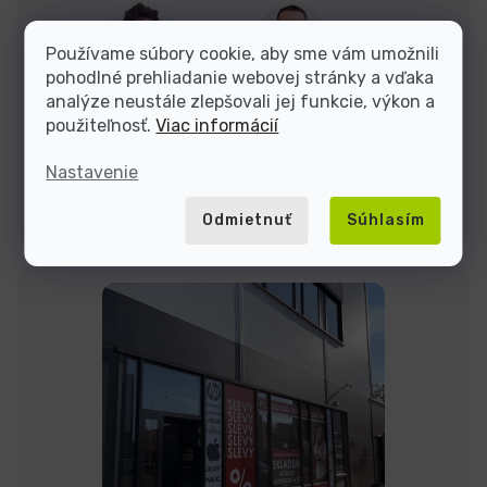
Dominik
Jakub
Používame súbory cookie, aby sme vám umožnili
pohodlné prehliadanie webovej stránky a vďaka
analýze neustále zlepšovali jej funkcie, výkon a
Sme tu do
použiteľnosť.
Viac informácií
Nastavenie
Kontakty
Odmietnuť
Súhlasím