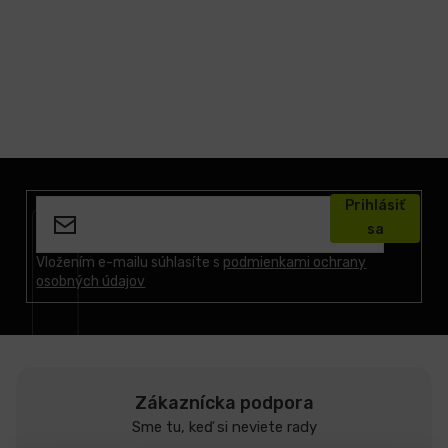
Z
á
Prihlásiť
p
sa
ä
t
Vložením e-mailu súhlasíte s
podmienkami ochrany
osobných údajov
i
e
Zákaznícka podpora
Sme tu, keď si neviete rady