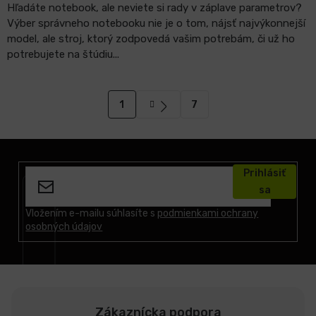
Hľadáte notebook, ale neviete si rady v záplave parametrov?
Výber správneho notebooku nie je o tom, nájsť najvýkonnejší
model, ale stroj, ktorý zodpovedá vašim potrebám, či už ho
potrebujete na štúdiu...
S
1
7
t
O
r
v
á
l
Z
n
á
á
k
d
Prihlásiť
o
p
a
v
sa
ä
a
c
t
Vložením e-mailu súhlasíte s
podmienkami ochrany
n
i
osobných údajov
i
i
e
e
e
p
r
v
k
Zákaznícka podpora
y