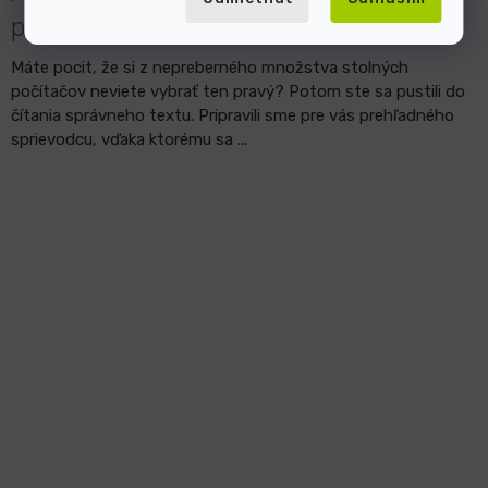
parametre sa zamerať?
Máte pocit, že si z nepreberného množstva stolných
počítačov neviete vybrať ten pravý? Potom ste sa pustili do
čítania správneho textu. Pripravili sme pre vás prehľadného
sprievodcu, vďaka ktorému sa ...