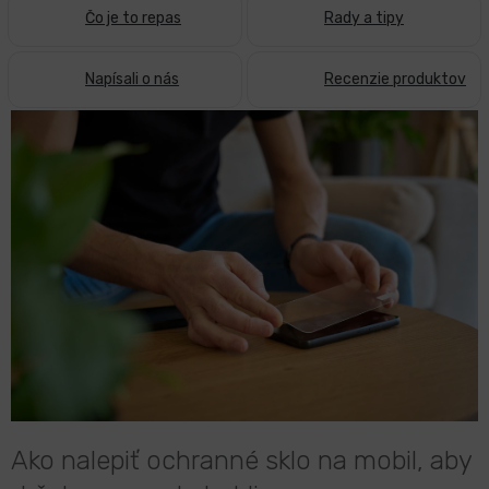
Čo je to repas
Rady a tipy
LCD
monitory
Napísali o nás
Recenzie produktov
V
Príslušenstvo
ý
p
i
Značky
s
č
l
á
n
k
o
v
Ako nalepiť ochranné sklo na mobil, aby