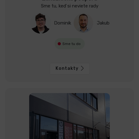
v
Sme tu, keď si neviete rady
ý
p
Dominik
Jakub
i
s
u
Sme tu do
Kontakty