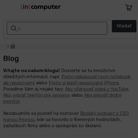
Prejsť
na
Nákup
obsah
košík
AKCIE
Hľadať
A
ZĽAVY
NASPÄŤ
DO
Blog
ŠKOLY
Vitajte na našom blogu!
Dozviete sa tu množstvo
dôležitých informácií, napr.
Prečo nekupovať nový notebook
Notebooky
ale repasovaný
alebo
Prečo si kúpiť repasovaný iPhone
.
Poradíme Vám aj nejaké tipy:
Ako sťahovať videá z YouTube
,
Počítače
Ako vybrať telefón pre seniorov
alebo
Ako pripojiť druhý
monitor
.
Telefóny
Nezabudnite sa pozrieť na rozhovor
Školský podcast s CEO
a
Ivanou Pevnou
, kde sa hovorilo o firemných hodnotách,
tablety
začiatkoch firmy alebo o spolupráci so školami.
Apple