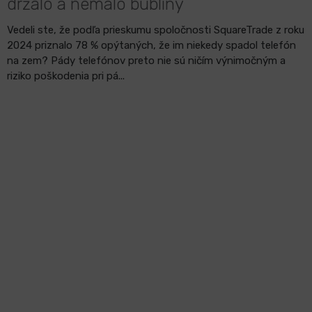
držalo a nemalo bubliny
Vedeli ste, že podľa prieskumu spoločnosti SquareTrade z roku
2024 priznalo 78 % opýtaných, že im niekedy spadol telefón
na zem? Pády telefónov preto nie sú ničím výnimočným a
riziko poškodenia pri pá...