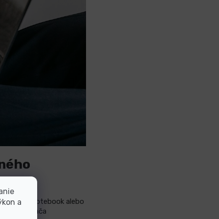
sného
anie
, či zvoliť notebook alebo
ýkon a
ého počítača