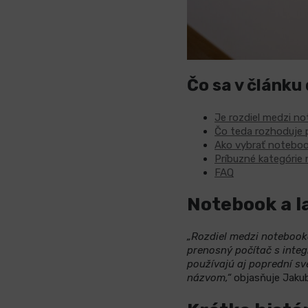
Čo sa v článku
Je rozdiel medzi 
Čo teda rozhoduje 
Ako vybrať noteboo
Príbuzné kategórie 
FAQ
Notebook a la
„Rozdiel medzi notebook
prenosný počítač s inte
používajú aj poprední sv
názvom,“
objasňuje Jakub