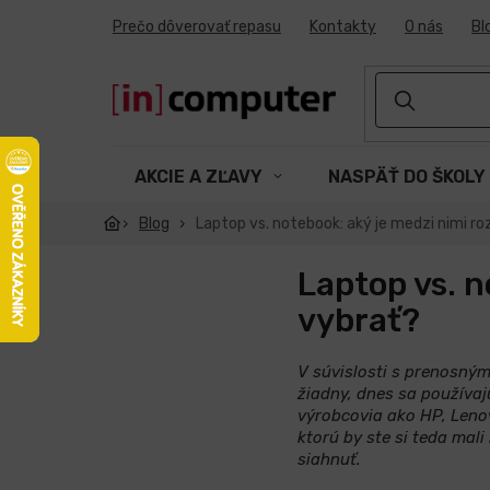
Prejsť
Prečo dôverovať repasu
Kontakty
O nás
Bl
na
obsah
AKCIE A ZĽAVY
NASPÄŤ DO ŠKOLY
Blog
Laptop vs. notebook: aký je medzi nimi roz
Laptop vs. n
vybrať?
V súvislosti s prenosným
žiadny, dnes sa používaj
výrobcovia ako HP, Leno
ktorú by ste si teda mali
siahnuť.