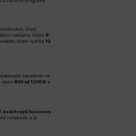
ku a náročné programy.
notebookmi, ktoré
áleho nabíjania. Výdrž
8
modelmi, ktoré vydržia
12
čakávajte zariadenie na
e okolo
800
až 1200 €
a
ať
kvalitnejší business
cný notebook, a je