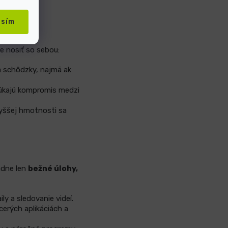
asím
e nosiť so sebou:
a schôdzky, najmä ak
núkajú kompromis medzi
vyššej hmotnosti sa
ádne len
bežné úlohy,
ly a sledovanie videí.
cerých aplikáciách a