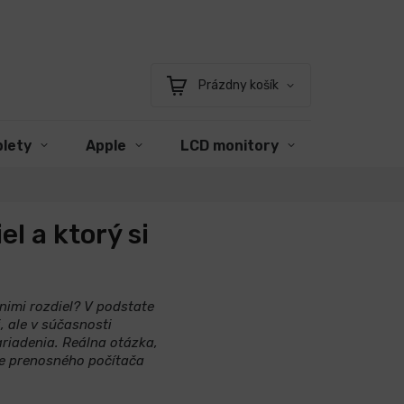
Prázdny košík
Nákupný
košík
blety
Apple
LCD monitory
Príslušen
l a ktorý si
nimi rozdiel? V podstate
, ale v súčasnosti
riadenia. Reálna otázka,
type prenosného počítača