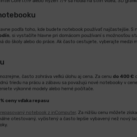
ntel Core i7/i9 alebo Ryzen 7/9 sa hodia na strih videa, 3D grafi
 notebooku
hlavne podľa toho, kde budete notebook používať najčastejšie. S 
odín
, si vystačíte hlavne pri domácom používaní s možnosťou st
á do školy alebo do práce. Ak často cestujete, vyberajte medzi 
ku
mozrejme, často zohráva veľkú úlohu aj cena. Za cenu
do 400 €
o
rednú triedu na prácu a zábavu sa považujú nové notebooky v cen
niete výkonné modely alebo herné počítače.
50 % ceny vďaka repasu
 repasovaný notebook z inComputer
. Za nižšiu cenu môžete získ
onálne otestovaný, vyčistený a často lepšie vybavený než nový la
oky.