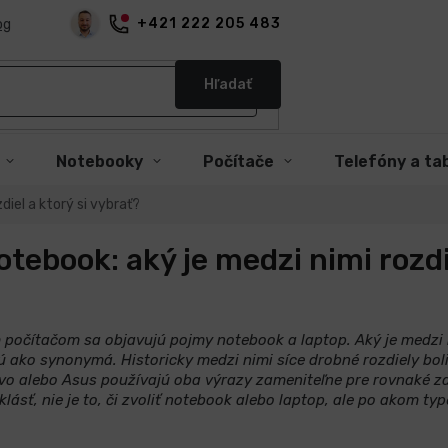
+421 222 205 483
og
Hľadať
Notebooky
Počítače
Telefóny a ta
diel a ktorý si vybrať?
otebook: aký je medzi nimi rozdie
 počítačom sa objavujú pojmy notebook a laptop. Aký je medzi 
ú ako synonymá. Historicky medzi nimi síce drobné rozdiely boli
vo alebo Asus používajú oba výrazy zameniteľne pre rovnaké za
 klásť, nie je to, či zvoliť notebook alebo laptop, ale po akom 