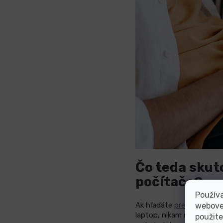
Čo teda skut
počítača?
Používa
Ak hľadáte
prenosný poč
webovej
laptop, nikam nepovedie. K
použite