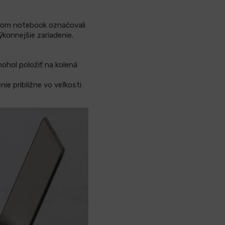
ovom notebook označovali
ýkonnejšie zariadenie.
mohol položiť na kolená
ie približne vo veľkosti