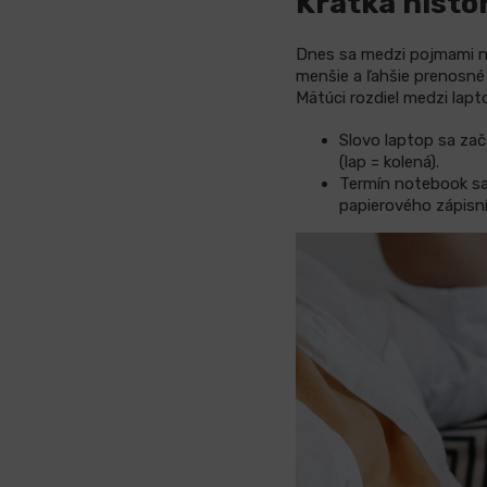
Krátka histó
Dnes sa medzi pojmami 
menšie a ľahšie prenosné 
Mätúci rozdiel medzi lap
Slovo laptop sa zač
(lap = kolená).
Termín notebook sa 
papierového zápisní