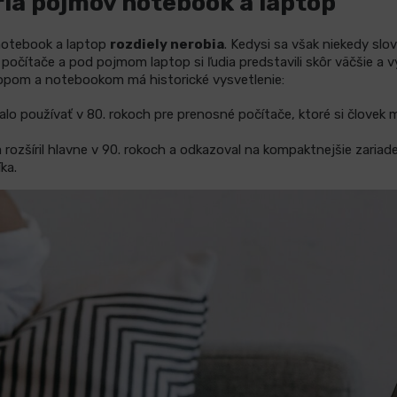
ria pojmov notebook a laptop
notebook a laptop
rozdiely nerobia
. Kedysi sa však niekedy sl
počítače a pod pojmom laptop si ľudia predstavili skôr väčšie a v
topom a notebookom má historické vysvetlenie:
alo používať v 80. rokoch pre prenosné počítače, ktoré si človek 
rozšíril hlavne v 90. rokoch a odkazoval na kompaktnejšie zariaden
ka.