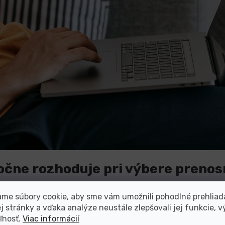
očne rozhoduje pri výbere preno
me súbory cookie, aby sme vám umožnili pohodlné prehliad
ítač, ktorý bude zodpovedať všetkým vašim požiadavkám
, otázka
 stránky a vďaka analýze neustále zlepšovali jej funkcie, v
eďže dnes ide o to isté, dôležitejšie je pýtať sa, aký
typ
prenosn
ľnosť.
Viac informácií