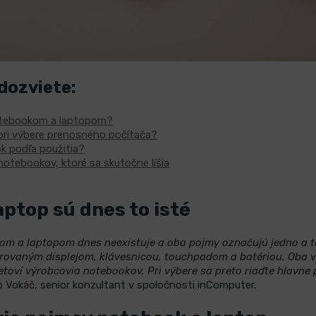
 dozviete:
notebookom a laptopom?
pri výbere prenosného počítača?
k podľa použitia?
notebookov, ktoré sa skutočne líšia
ptop sú dnes to isté
om a laptopom dnes neexistuje a oba pojmy označujú jedno a to
grovaným displejom, klávesnicou, touchpadom a batériou. Oba 
etoví výrobcovia notebookov. Pri výbere sa preto riaďte hlavne
 Vokáč, senior konzultant v spoločnosti inComputer.