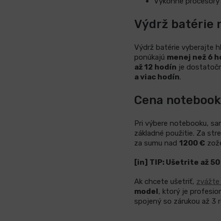
Výkonné procesory I
Výdrž batérie
Výdrž batérie vyberajte 
ponúkajú
menej než 6 h
až 12 hodín
je dostatočn
a viac hodín
.
Cena noteboo
Pri výbere notebooku, sa
základné použitie. Za st
za sumu nad
1200 €
zože
[in] TIP: Ušetrite až 
Ak chcete ušetriť,
zvážte
model
, ktorý je profesi
spojený so zárukou až 3 r