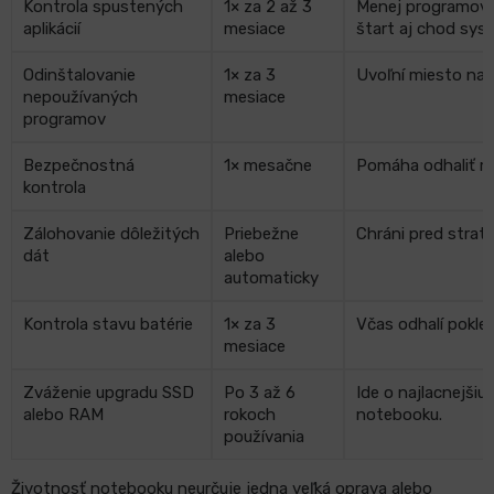
Kontrola spustených
1× za 2 až 3
Menej programov, 
aplikácií
mesiace
štart aj chod sys
Odinštalovanie
1× za 3
Uvoľní miesto na d
nepoužívaných
mesiace
programov
Bezpečnostná
1× mesačne
Pomáha odhaliť m
kontrola
Zálohovanie dôležitých
Priebežne
Chráni pred strato
dát
alebo
automaticky
Kontrola stavu batérie
1× za 3
Včas odhalí pokles
mesiace
Zváženie upgradu SSD
Po 3 až 6
Ide o najlacnejšiu
alebo RAM
rokoch
notebooku.
používania
Životnosť notebooku neurčuje jedna veľká oprava alebo