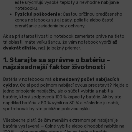
ešte urýchľujú vysoké teploty a nevhodné nabíjanie
notebooku.
Fyzické poškodenie:
Častou príčinou predčasného
konca notebooku sú aj pády, poliatie alebo časté
prenášanie zariadenia bez ochrany.
Ak sa pri starostlivosti o notebook zameriate práve na tieto
tri oblasti, máte veľkú šancu, že vám notebook vydrží
až
dvakrát dlhšie
, než je bežný priemer.
1.
Starajte sa správne o batériu –
najzásadnejší faktor životnosti
Batéria v notebooku má
obmedzený počet nabíjacích
cyklov
. Čo si pod pojmom nabíjací cyklus predstaviť? Nejde o
jedno pripojenie nabíjačky, ale o súčet vybitia a nabitia
batérie, ktorý zodpovedá 100 % kapacity batérie. Ak by ste
napríklad batériu z 80 % vybili na 30 % a následne ju nabili,
spotrebovali by ste približne polovicu cyklu.
Všeobecne platí, že čím menším extrémom pri nabíjaní je
batéria vystavená — úplné vybitie alebo dlhodobé nabitie na
100 % — tým pomalšie starne. Ako sa teda o batériu