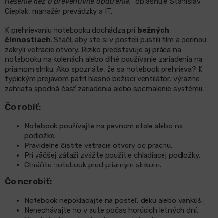
riešenie než o preventívne opatrenie,“
objasňuje Stanislav
Cieplak, manažér prevádzky a IT.
K prehrievaniu notebooku dochádza pri
bežných
činnostiach
. Stačí, aby ste si v posteli pustili film a perinou
zakryli vetracie otvory. Riziko predstavuje aj práca na
notebooku na kolenách alebo dlhé používanie zariadenia na
priamom slnku. Ako spoznáte, že sa notebook prehrieva? K
typickým prejavom patrí hlasno bežiaci ventilátor, výrazne
zahriata spodná časť zariadenia alebo spomalenie systému.
Čo robiť:
Notebook používajte na pevnom stole alebo na
podložke.
Pravidelne čistite vetracie otvory od prachu.
Pri väčšej záťaži zvážte použitie chladiacej podložky.
Chráňte notebook pred priamym slnkom.
Čo nerobiť:
Notebook nepokladajte na posteľ, deku alebo vankúš.
Nenechávajte ho v aute počas horúcich letných dní.