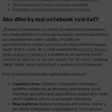
Optimalizácia softwaru a upgrade zariadenia
Prehľadné zhrnutie starostlivosti o notebook
Ako dlho by mal notebook vydržať?
„Životnosť notebooku sa odvíja od niekoľkých parametrov,
ide predovšetkým o kvalitu spracovania, spôsob používania
a v neposlednom rade o údržbu. Pri bežnom
spotrebiteľskom modeli sa životnosť najčastejšie pohybuje
medzi 3 až 5 rokmi. Ak si však zaobstaráte
kvalitný firemný
alebo prémiový notebook
a budete sa oň správne starať,
môžete sa tešiť na to, že vám vydrží 7 až 10 rokov,“
približuje
Jakub Vokáč, senior konzultant v spoločnosti inComputer.
A čo životnosť notebooku najčastejšie skracuje?
Tepelný stres:
Jedným z najväčších strašiakov
každého notebooku je dlhodobé prehrievanie, ktoré
zrýchľuje opotrebovanie jednotlivých súčiastok a môže
viesť k poklesu výkonu aj poruchám zariadenia.
Stav batérie:
Batéria notebooku prirodzene starne a
po rokoch stráca časť svojej kapacity. Tento proces