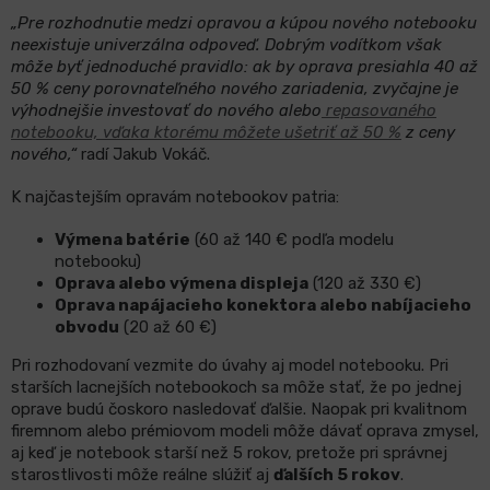
„Pre rozhodnutie medzi opravou a kúpou nového notebooku
neexistuje univerzálna odpoveď. Dobrým vodítkom však
môže byť jednoduché pravidlo: ak by oprava presiahla 40 až
50 % ceny porovnateľného nového zariadenia, zvyčajne je
výhodnejšie investovať do nového alebo
repasovaného
notebooku, vďaka ktorému môžete ušetriť až 50 %
z ceny
nového,“
radí Jakub Vokáč.
K najčastejším opravám notebookov patria:
Výmena batérie
(60 až 140 € podľa modelu
notebooku)
Oprava alebo výmena displeja
(120 až 330 €)
Oprava napájacieho konektora alebo nabíjacieho
obvodu
(20 až 60 €)
Pri rozhodovaní vezmite do úvahy aj model notebooku. Pri
starších lacnejších notebookoch sa môže stať, že po jednej
oprave budú čoskoro nasledovať ďalšie. Naopak pri kvalitnom
firemnom alebo prémiovom modeli môže dávať oprava zmysel,
aj keď je notebook starší než 5 rokov, pretože pri správnej
starostlivosti môže reálne slúžiť aj
ďalších 5 rokov
.