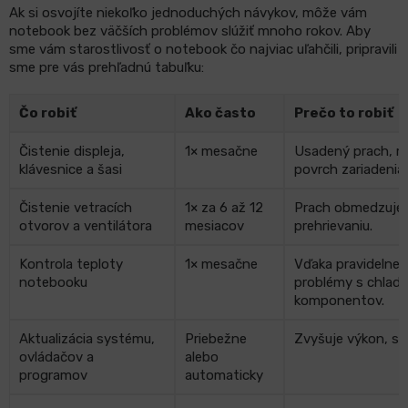
Ak si osvojíte niekoľko jednoduchých návykov, môže vám
notebook bez väčších problémov slúžiť mnoho rokov. Aby
sme vám starostlivosť o notebook čo najviac uľahčili, pripravili
sme pre vás prehľadnú tabuľku:
Čo robiť
Ako často
Prečo to robiť
Čistenie displeja,
1× mesačne
Usadený prach, m
klávesnice a šasi
povrch zariadenia.
Čistenie vetracích
1× za 6 až 12
Prach obmedzuje 
otvorov a ventilátora
mesiacov
prehrievaniu.
Kontrola teploty
1× mesačne
Vďaka pravidelnej
notebooku
problémy s chlade
komponentov.
Aktualizácia systému,
Priebežne
Zvyšuje výkon, st
ovládačov a
alebo
programov
automaticky