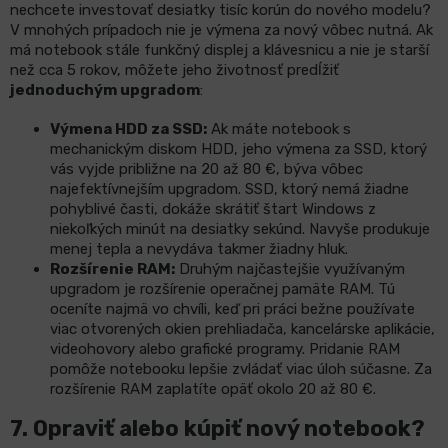
nechcete investovať desiatky tisíc korún do nového modelu?
V mnohých prípadoch nie je výmena za nový vôbec nutná. Ak
má notebook stále funkčný displej a klávesnicu a nie je starší
než cca 5 rokov, môžete jeho životnosť predĺžiť
jednoduchým upgradom
:
Výmena HDD za SSD:
Ak máte notebook s
mechanickým diskom HDD, jeho výmena za SSD, ktorý
vás vyjde približne na 20 až 80 €, býva vôbec
najefektívnejším upgradom. SSD, ktorý nemá žiadne
pohyblivé časti, dokáže skrátiť štart Windows z
niekoľkých minút na desiatky sekúnd. Navyše produkuje
menej tepla a nevydáva takmer žiadny hluk.
Rozšírenie RAM:
Druhým najčastejšie využívaným
upgradom je rozšírenie operačnej pamäte RAM. Tú
oceníte najmä vo chvíli, keď pri práci bežne používate
viac otvorených okien prehliadača, kancelárske aplikácie,
videohovory alebo grafické programy. Pridanie RAM
pomôže notebooku lepšie zvládať viac úloh súčasne. Za
rozšírenie RAM zaplatíte opäť okolo 20 až 80 €.
7.
Opraviť alebo kúpiť nový notebook?