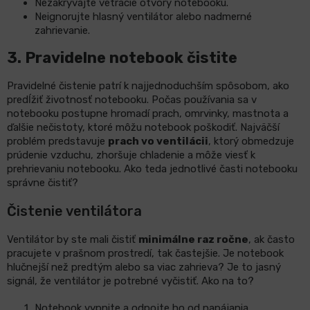
Nezakrývajte vetracie otvory notebooku.
Neignorujte hlasný ventilátor alebo nadmerné
zahrievanie.
3.
Pravidelne notebook čistite
Pravidelné čistenie patrí k najjednoduchším spôsobom, ako
predĺžiť životnosť notebooku. Počas používania sa v
notebooku postupne hromadí prach, omrvinky, mastnota a
ďalšie nečistoty, ktoré môžu notebook poškodiť. Najväčší
problém predstavuje
prach vo ventilácii
, ktorý obmedzuje
prúdenie vzduchu, zhoršuje chladenie a môže viesť k
prehrievaniu notebooku. Ako teda jednotlivé časti notebooku
správne čistiť?
Čistenie ventilátora
Ventilátor by ste mali čistiť
minimálne raz ročne
, ak často
pracujete v prašnom prostredí, tak častejšie. Je notebook
hlučnejší než predtým alebo sa viac zahrieva? Je to jasný
signál, že ventilátor je potrebné vyčistiť. Ako na to?
Notebook vypnite a odpojte ho od napájania.