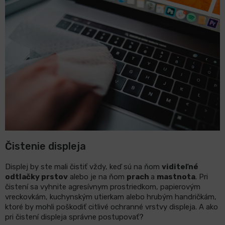
Čistenie displeja
Displej by ste mali čistiť vždy, keď sú na ňom
viditeľné
odtlačky prstov
alebo je na ňom
prach
a
mastnota
. Pri
čistení sa vyhnite agresívnym prostriedkom, papierovým
vreckovkám, kuchynským utierkam alebo hrubým handričkám,
ktoré by mohli poškodiť citlivé ochranné vrstvy displeja. A ako
pri čistení displeja správne postupovať?