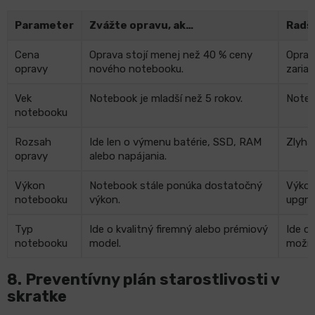
Parameter
Zvážte opravu, ak…
Radš
Cena
Oprava stojí menej než 40 % ceny
Oprav
opravy
nového notebooku.
zariad
Vek
Notebook je mladší než 5 rokov.
Notebo
notebooku
Rozsah
Ide len o výmenu batérie, SSD, RAM
Zlyhá
opravy
alebo napájania.
Výkon
Notebook stále ponúka dostatočný
Výkon
notebooku
výkon.
upgra
Typ
Ide o kvalitný firemný alebo prémiový
Ide o
notebooku
model.
možno
8.
Preventívny plán starostlivosti v
skratke