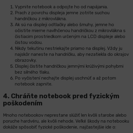
Vypnite notebook a odpojte ho od napájania.
Prach z povrchu displeja jemne zotrite suchou
handričkou z mikrovlákna.
Ak sú na displeji odtlačky alebo šmuhy, jemne ho
očistite mierne navlhčenou handričkou z mikrovlákna s
čistiacim prostriedkom určeným na LCD displeje alebo
čistou vodou.
Nikdy tekutinu nestriekajte priamo na displej. Vždy ju
najskôr naneste na handričku, aby nezatiekla do okrajov
obrazovky.
Displej čistite handričkou jemnými krúživými pohybmi
bez silného tlaku.
Po vyčistení nechajte displej uschnúť a až potom
notebook zapnite.
4.
Chráňte notebook pred fyzickým
poškodením
Mnoho notebookov neprestane slúžiť len kvôli starobe alebo
poruche hardvéru, ale kvôli nehode. Veľké škody na notebooku
dokáže spôsobiť fyzické poškodenie, najčastejšie ide o: