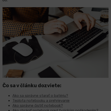
LCD
monitory
Príslušenstvo
Značky
Čo sa v článku dozviete:
Ako sa správne starať o batériu?
Teplota notebooku a prehrievanie
Ako správne čistiť notebook?
Ako chrániť notebook pred fyzickým poškodením?