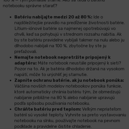
notebooku správne starať?
Batériu nabíjajte medzi 20 až 80 %:
Ide o
najdôležitejšie pravidlo na predĺženie životnosti batérie.
Lítium-iónové batérie sa najmenej opotrebúvajú vo
chvíli, keď sa pohybujú v strednom rozsahu nabitia. Ak
by ste batériu pravidelne vybíjali takmer na nulu alebo ju
dlhodobo nabíjali na 100 %, zbytočne by ste ju
preťažovali.
Nemajte notebook nepretržite pripojený k
adaptéru:
Máte notebook neustále pripojený k sieti?
Pozor na to. Ak je batéria dlhodobo držaná na vysokom
napätí, môže to urýchliť jej starnutie.
Zapnite ochranu batérie, ak ju notebook ponúka:
Väčšina novších modelov notebookov ponúka funkcie,
ktoré automaticky chránia batériu tým, že obmedzujú
nabíjanie približne na 80 % alebo nabíjanie upravujú
podľa spôsobu používania notebooku.
Chráňte batériu pred teplom:
Veľkým nepriateľom
batérií sú vysoké teploty. Vyhnite sa preto vystavovaniu
notebooku na slnku, používajte notebook na pevnom
podklade a pravidelne čistite chladenie.