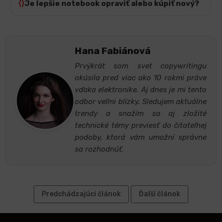
Je lepšie notebook opraviť alebo kúpiť nový?
Hana Fabiánová
Prvýkrát som svet copywritingu
okúsila pred viac ako 10 rokmi práve
vďaka elektronike. Aj dnes je mi tento
odbor veľmi blízky. Sledujem aktuálne
trendy a snažím sa aj zložité
technické témy previesť do čitateľnej
podoby, ktorá vám umožní správne
sa rozhodnúť.
Predchádzajúci článok
Ďalší článok
Z