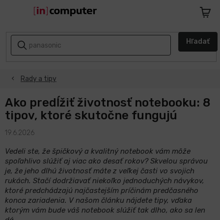
Prejsť
na
Nákup
obsah
košík
AKCIE
Hľadať
A
ZĽAVY
Rady a tipy
NASPÄŤ
DO
ŠKOLY
Ako predĺžiť životnosť notebooku: 8
tipov, ktoré skutočne fungujú
Notebooky
19.6.2026
Počítače
Vedeli ste, že špičkový a kvalitný notebook vám môže
spoľahlivo slúžiť aj viac ako desať rokov? Skvelou správou
je, že jeho dlhú životnosť máte z veľkej časti vo svojich
Telefóny
rukách. Stačí dodržiavať niekoľko jednoduchých návykov,
a
ktoré predchádzajú najčastejším príčinám predčasného
tablety
konca zariadenia. V našom článku nájdete tipy, vďaka
ktorým vám bude váš notebook slúžiť tak dlho, ako sa len
Apple
dá.