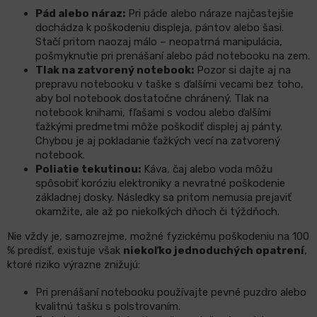
Pád alebo náraz:
Pri páde alebo náraze najčastejšie
dochádza k poškodeniu displeja, pántov alebo šasi.
Stačí pritom naozaj málo – neopatrná manipulácia,
pošmyknutie pri prenášaní alebo pád notebooku na zem.
Tlak na zatvorený notebook:
Pozor si dajte aj na
prepravu notebooku v taške s ďalšími vecami bez toho,
aby bol notebook dostatočne chránený. Tlak na
notebook knihami, fľašami s vodou alebo ďalšími
ťažkými predmetmi môže poškodiť displej aj pánty.
Chybou je aj pokladanie ťažkých vecí na zatvorený
notebook.
Poliatie tekutinou:
Káva, čaj alebo voda môžu
spôsobiť koróziu elektroniky a nevratné poškodenie
základnej dosky. Následky sa pritom nemusia prejaviť
okamžite, ale až po niekoľkých dňoch či týždňoch.
Nie vždy je, samozrejme, možné fyzickému poškodeniu na 100
% predísť, existuje však
niekoľko jednoduchých opatrení
,
ktoré riziko výrazne znižujú:
Pri prenášaní notebooku používajte pevné puzdro alebo
kvalitnú tašku s polstrovaním.