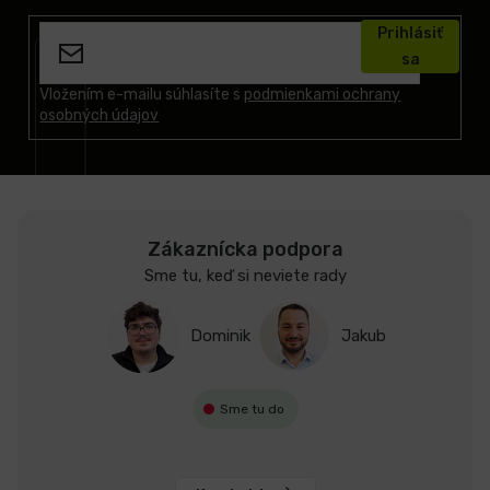
á
Prihlásiť
p
sa
ä
t
Vložením e-mailu súhlasíte s
podmienkami ochrany
osobných údajov
i
e
Zákaznícka podpora
Sme tu, keď si neviete rady
Dominik
Jakub
Sme tu do