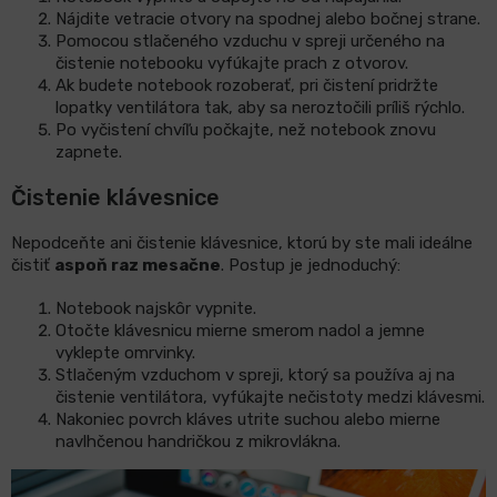
Nájdite vetracie otvory na spodnej alebo bočnej strane.
Pomocou stlačeného vzduchu v spreji určeného na
čistenie notebooku vyfúkajte prach z otvorov.
Ak budete notebook rozoberať, pri čistení pridržte
lopatky ventilátora tak, aby sa neroztočili príliš rýchlo.
Po vyčistení chvíľu počkajte, než notebook znovu
zapnete.
Čistenie klávesnice
Nepodceňte ani čistenie klávesnice, ktorú by ste mali ideálne
čistiť
aspoň raz mesačne
. Postup je jednoduchý:
Notebook najskôr vypnite.
Otočte klávesnicu mierne smerom nadol a jemne
vyklepte omrvinky.
Stlačeným vzduchom v spreji, ktorý sa používa aj na
čistenie ventilátora, vyfúkajte nečistoty medzi klávesmi.
Nakoniec povrch kláves utrite suchou alebo mierne
navlhčenou handričkou z mikrovlákna.