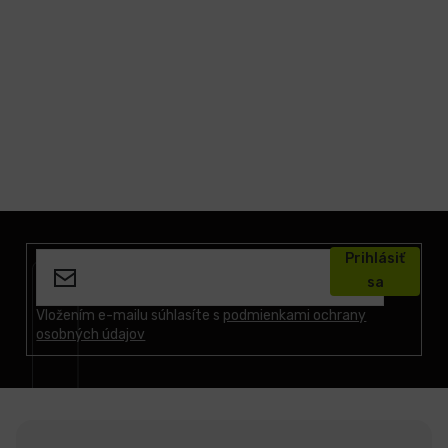
LCD
monitory
Príslušenstvo
Značky
Z
á
Prihlásiť
p
sa
ä
t
Vložením e-mailu súhlasíte s
podmienkami ochrany
osobných údajov
i
e