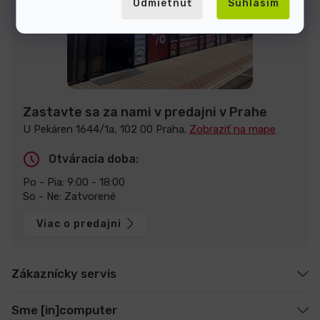
Odmietnuť
Súhlasím
Zastavte sa za nami v predajni v Prahe
U Pekáren 1644/1a, 102 00 Praha.
Zobraziť na mape
Otváracia doba:
Po - Pia: 9:00 - 18:00
So - Ne: Zatvorené
Viac o predajni
Zákaznícky servis
Sme [in]computer