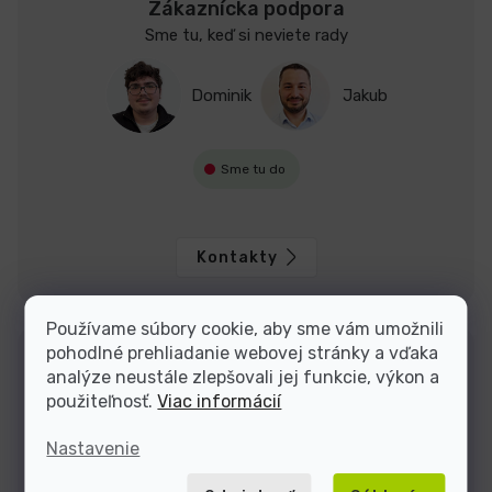
Zákaznícka podpora
Sme tu, keď si neviete rady
Dominik
Jakub
Sme tu do
Kontakty
Používame súbory cookie, aby sme vám umožnili
pohodlné prehliadanie webovej stránky a vďaka
analýze neustále zlepšovali jej funkcie, výkon a
použiteľnosť.
Viac informácií
Nastavenie