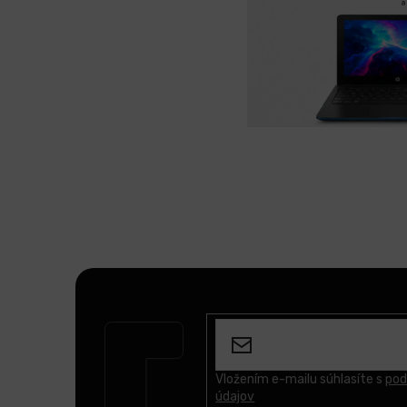
Z
á
p
ä
t
Vložením e-mailu súhlasíte s
pod
údajov