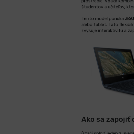
prostredie. Vďaka kombin
študentov a učiteľov, kto
Tento model ponúka
360
alebo tablet. Táto flexi
zvyšuje interaktivitu a z
Ako sa zapojiť
(stačí splniť jeden z uv