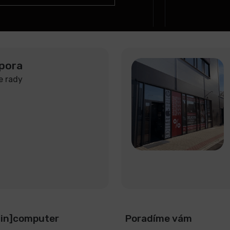
pora
e rady
[in]computer
Poradíme vám