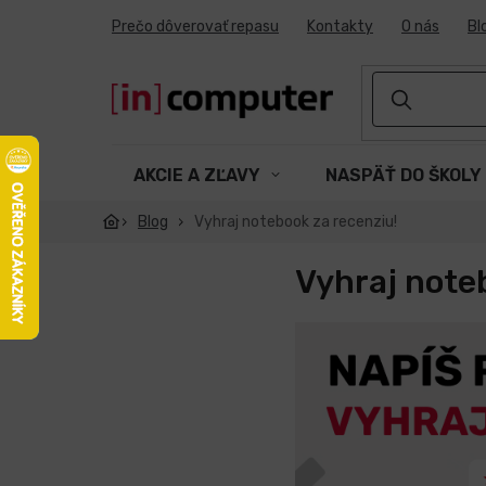
Prejsť
Prečo dôverovať repasu
Kontakty
O nás
Bl
na
obsah
AKCIE A ZĽAVY
NASPÄŤ DO ŠKOLY
Blog
Vyhraj notebook za recenziu!
Vyhraj note