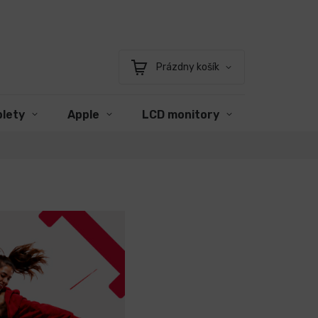
Prázdny košík
Nákupný
košík
blety
Apple
LCD monitory
Príslušen