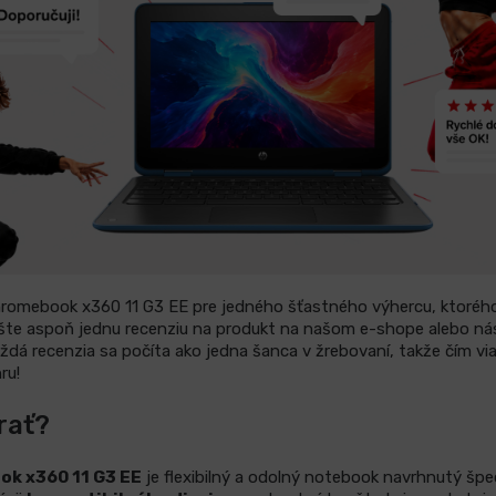
omebook x360 11 G3 EE pre jedného šťastného výhercu, ktoréh
šte aspoň jednu recenziu na produkt na našom e-shope alebo ná
ždá recenzia sa počíta ako jedna šanca v žrebovaní, takže čím via
ru!
rať?
k x360 11 G3 EE
je flexibilný a odolný notebook navrhnutý špec