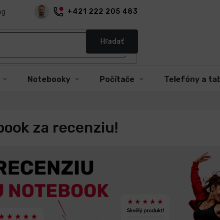
+421 222 205 483
og
Hľadať
Notebooky
Počítače
Telefóny a ta
book za recenziu!