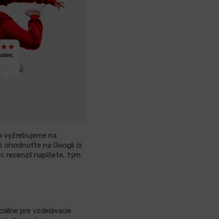
o vyžrebujeme na
s ohodnoťte na Googli či
c recenzií napíšete, tým
iálne pre vzdelávacie