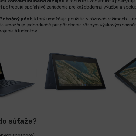
ácii
konvertibilného dizajnu
a robustná konštrukcia poskytuje 
rí potrebujú spoľahlivé zariadenie pre každodennú výučbu a spolu
° otočný pánt
, ktorý umožňuje použitie v rôznych režimoch – n
bilita umožňuje jednoduché prispôsobenie rôznym výukovým scená
apojenie študentov.
 do súťaže?
edených spôsobov)