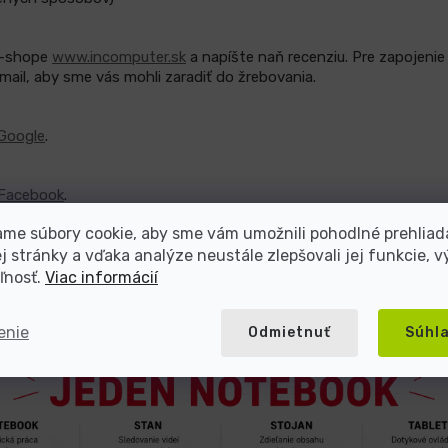
e-shope
www.incomputer.sk
a napíšte naň recenziu. Pre zapojenie
ail, aby sme vás mohli zaradiť do žrebovania.
Google
.
Facebook
.
me súbory cookie, aby sme vám umožnili pohodlné prehliad
o 31.8.2026
. Žrebovanie sa uskutoční k&10. dni nasledujúceho me
vých stránkach a Facebooku.
 stránky a vďaka analýze neustále zlepšovali jej funkcie, v
ľnosť.
Viac informácií
enie
Odmietnuť
Súhl