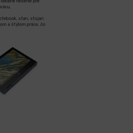
ideálne riešenie pre
prácu.
otebook, stan, stojan
rom a štýlom práce, čo