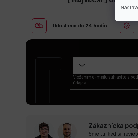
Nastav
Odoslanie do 24 hodín
Z
á
p
ä
t
Vložením e-mailu súhlasíte s
pod
údajov
i
e
Zákaznícka pod
Sme tu, keď si neviet