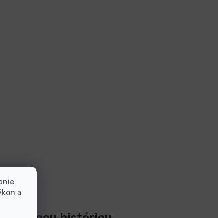
anie
ýkon a
 20-ročnou históriou