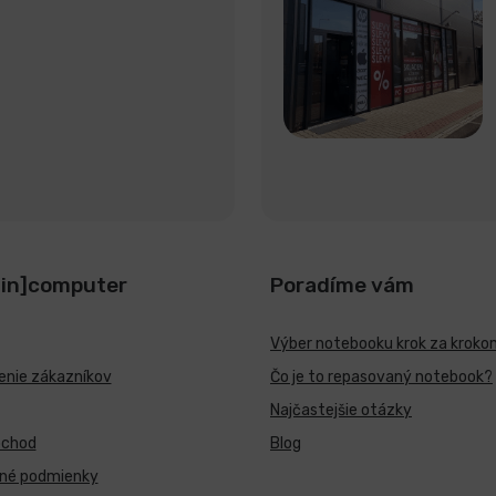
[in]computer
Poradíme vám
Výber notebooku krok za kroko
nie zákazníkov
Čo je to repasovaný notebook?
Najčastejšie otázky
bchod
Blog
né podmienky