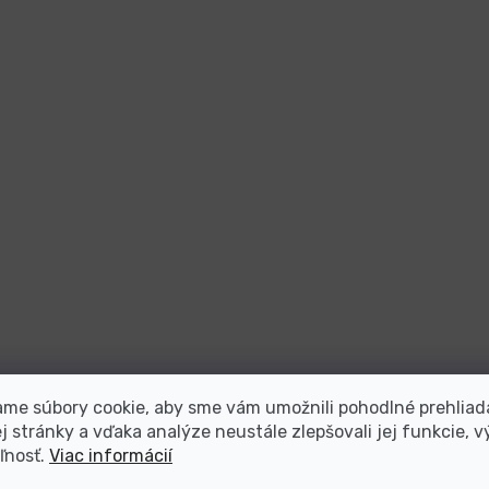
me súbory cookie, aby sme vám umožnili pohodlné prehliad
 stránky a vďaka analýze neustále zlepšovali jej funkcie, v
ľnosť.
Viac informácií
teľ repasovanej elektroniky s viac ako