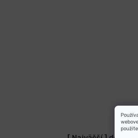
Používa
webovej
použite
[ Najväčší ] dodáva