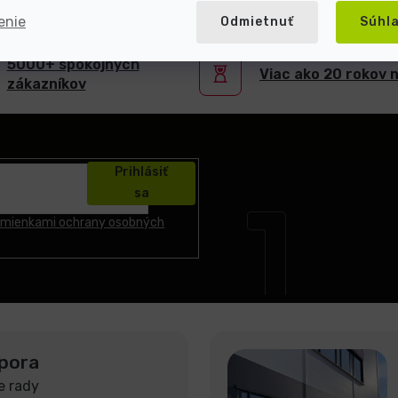
enie
Odmietnuť
Súhl
5000+ spokojných
Viac ako 20 rokov 
zákazníkov
Prihlásiť
sa
mienkami ochrany osobných
pora
e rady