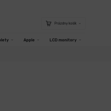
Prázdny košík
Nákupný
košík
blety
Apple
LCD monitory
Príslušen