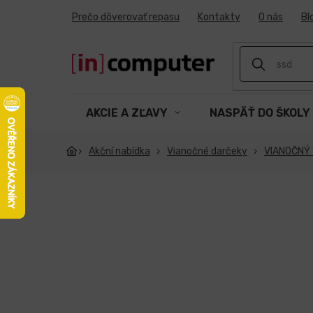
Prejsť
Prečo dôverovať repasu
Kontakty
O nás
Bl
na
obsah
AKCIE A ZĽAVY
NASPÄŤ DO ŠKOLY
Akční nabídka
Vianočné darčeky
VIANOČNÝ