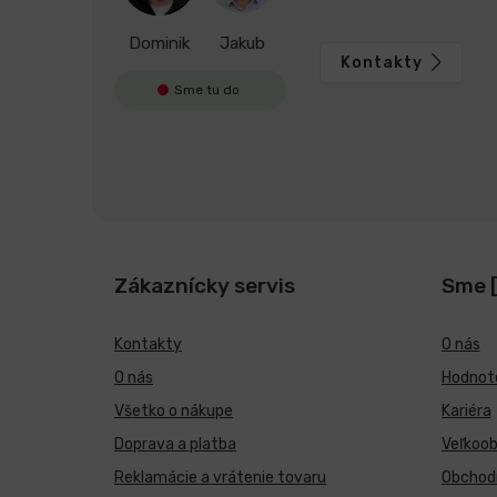
Dominik
Jakub
Kontakty
Sme tu do
Zákaznícky servis
Sme 
Kontakty
O nás
O nás
Hodnote
Všetko o nákupe
Kariéra
Doprava a platba
Veľkoo
Reklamácie a vrátenie tovaru
Obchod