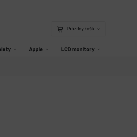
Prázdny košík
Nákupný
košík
blety
Apple
LCD monitory
Príslušen