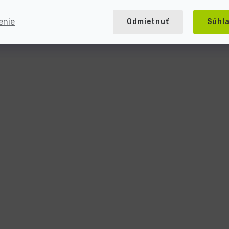
enie
Odmietnuť
Súhl