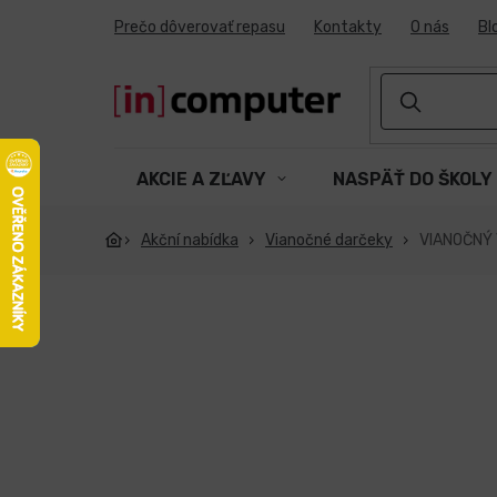
Prejsť
Prečo dôverovať repasu
Kontakty
O nás
Bl
na
obsah
AKCIE A ZĽAVY
NASPÄŤ DO ŠKOLY
Akční nabídka
Vianočné darčeky
VIANOČNÝ