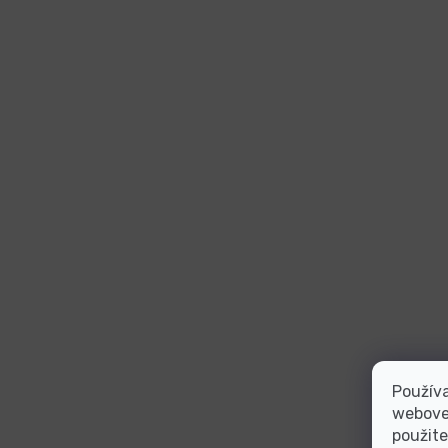
Používa
webovej
použite