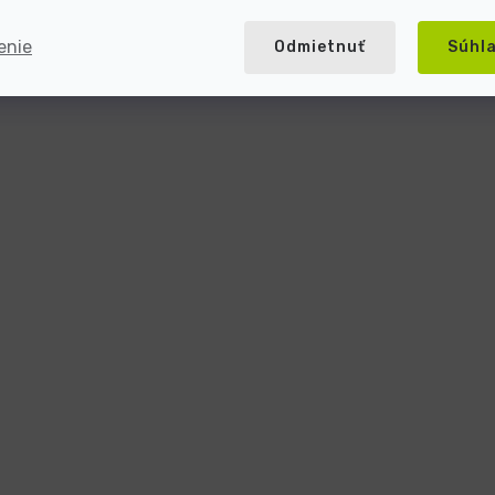
enie
Odmietnuť
Súhl