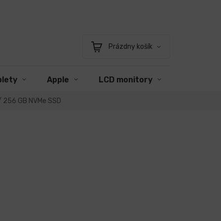
Prázdny košík
Nákupný
košík
blety
Apple
LCD monitory
Príslušen
M / 256 GB NVMe SSD