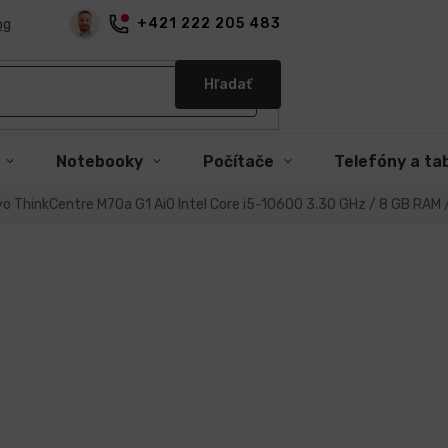
+421 222 205 483
og
Hľadať
Notebooky
Počítače
Telefóny a ta
ovo ThinkCentre M70a G1 AiO Intel Core i5-10600 3.30 GHz / 8 GB RA