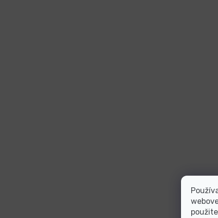
Používa
webovej
použite