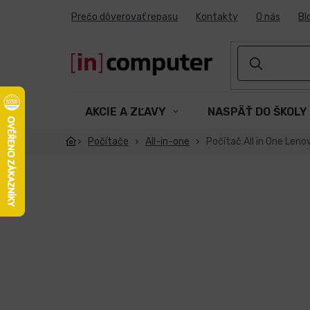
Prejsť
Prečo dôverovať repasu
Kontakty
O nás
Bl
na
obsah
AKCIE A ZĽAVY
NASPÄŤ DO ŠKOLY
Počítače
All-in-one
Počítač All in One Len