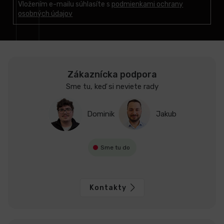
t
Vložením e-mailu súhlasíte s
podmienkami ochrany
osobných údajov
i
e
Zákaznícka podpora
Sme tu, keď si neviete rady
Dominik
Jakub
Sme tu do
Kontakty