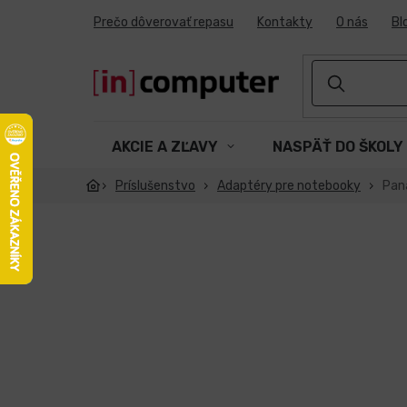
Prejsť
Prečo dôverovať repasu
Kontakty
O nás
Bl
na
obsah
AKCIE A ZĽAVY
NASPÄŤ DO ŠKOLY
Príslušenstvo
Adaptéry pre notebooky
Pan