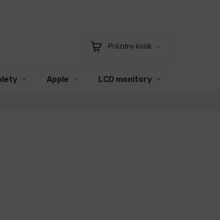
Prázdny košík
Nákupný
košík
blety
Apple
LCD monitory
Príslušen