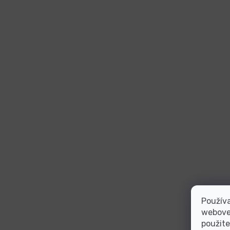
Používa
webovej
použite