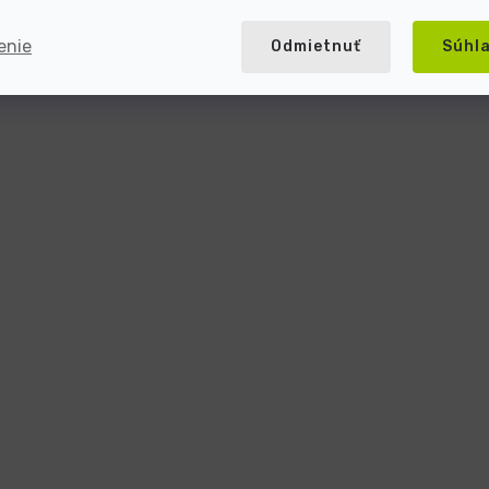
enie
Odmietnuť
Súhl