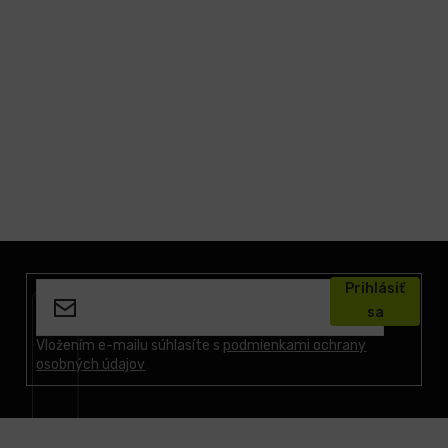
Z
á
Prihlásiť
p
sa
ä
t
Vložením e-mailu súhlasíte s
podmienkami ochrany
osobných údajov
i
e