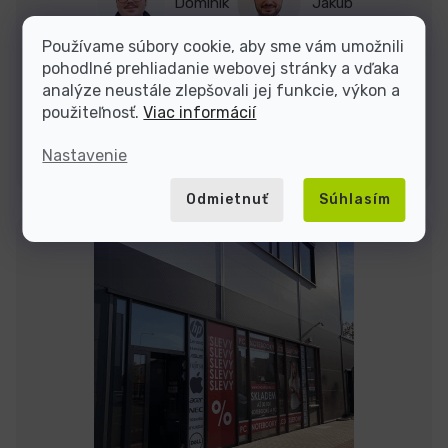
Dominik
Jakub
Používame súbory cookie, aby sme vám umožnili
pohodlné prehliadanie webovej stránky a vďaka
Sme tu do
analýze neustále zlepšovali jej funkcie, výkon a
použiteľnosť.
Viac informácií
Kontakty
Nastavenie
Odmietnuť
Súhlasím