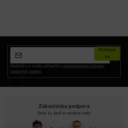
Z
á
Prihlásiť
p
sa
ä
t
Vložením e-mailu súhlasíte s
podmienkami ochrany
osobných údajov
i
e
Zákaznícka podpora
Sme tu, keď si neviete rady