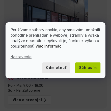
Používame súbory cookie, aby sme vám umožnili
pohodlné prehliadanie webovej stránky a vďaka
analýze neustále zlepšovali jej funkcie, výkon a
použiteľnosť.
Viac informácií
Nastavenie
Zastavte sa za nami v predajni v Prahe
U Pekáren 1644/1a, 102 00 Praha.
Zobraziť na mape
Odmietnuť
Súhlasím
Otváracia doba:
Po - Pia: 9:00 - 18:00
So - Ne: Zatvorené
Viac o predajni