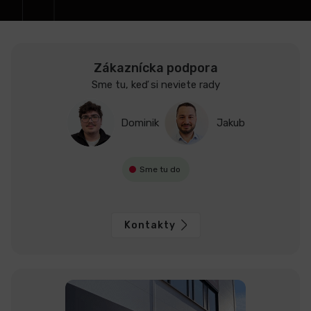
e
LCD
monitory
Zákaznícka podpora
Sme tu, keď si neviete rady
Príslušenstvo
Dominik
Jakub
Značky
Sme tu do
Kontakty