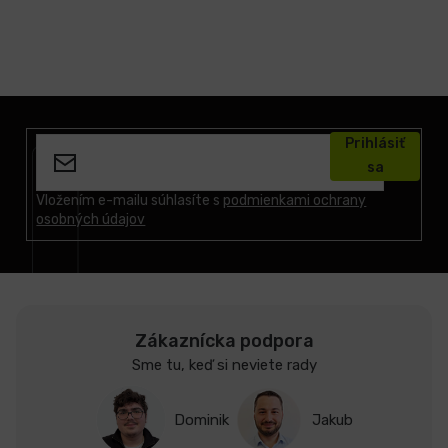
Z
á
Prihlásiť
p
sa
ä
t
Vložením e-mailu súhlasíte s
podmienkami ochrany
osobných údajov
i
e
Zákaznícka podpora
Sme tu, keď si neviete rady
Dominik
Jakub