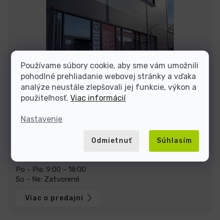
Používame súbory cookie, aby sme vám umožnili
pohodlné prehliadanie webovej stránky a vďaka
analýze neustále zlepšovali jej funkcie, výkon a
použiteľnosť.
Viac informácií
Nastavenie
Zastavte sa za nami v predajni v Prahe
U Pekáren 1644/1a, 102 00 Praha.
Zobraziť na mape
Odmietnuť
Súhlasím
Otváracia doba:
Po - Pia: 9:00 - 18:00
So - Ne: Zatvorené
Viac o predajni