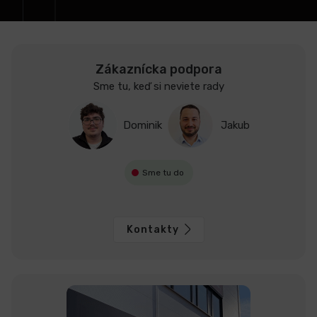
e
LCD
monitory
Zákaznícka podpora
Sme tu, keď si neviete rady
Príslušenstvo
Dominik
Jakub
Značky
Sme tu do
Kontakty