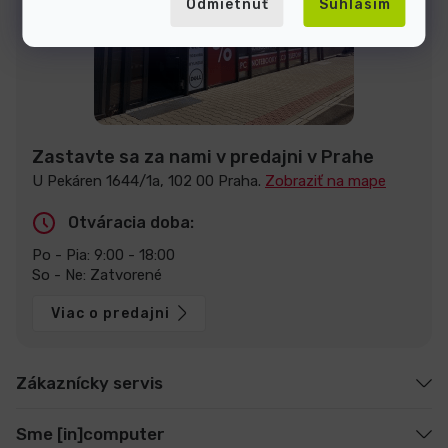
Odmietnuť
Súhlasím
Zastavte sa za nami v predajni v Prahe
U Pekáren 1644/1a, 102 00 Praha.
Zobraziť na mape
Otváracia doba:
Po - Pia: 9:00 - 18:00
So - Ne: Zatvorené
Viac o predajni
Zákaznícky servis
Sme [in]computer