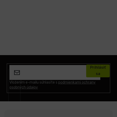
LCD
monitory
Príslušenstvo
Značky
Z
á
Prihlásiť
p
sa
ä
t
Vložením e-mailu súhlasíte s
podmienkami ochrany
osobných údajov
i
e