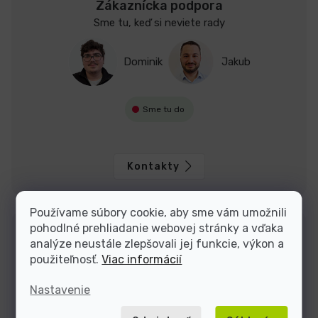
Zákaznícka podpora
Sme tu, keď si neviete rady
Dominik
Jakub
Sme tu do
Kontakty
Používame súbory cookie, aby sme vám umožnili
pohodlné prehliadanie webovej stránky a vďaka
analýze neustále zlepšovali jej funkcie, výkon a
použiteľnosť.
Viac informácií
Nastavenie