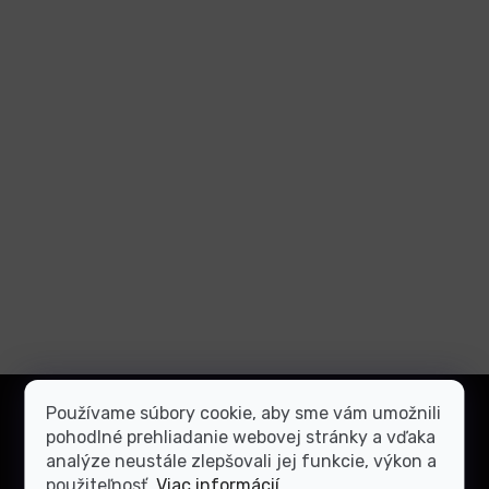
Z
á
Používame súbory cookie, aby sme vám umožnili
Prihlásiť
p
pohodlné prehliadanie webovej stránky a vďaka
sa
ä
analýze neustále zlepšovali jej funkcie, výkon a
použiteľnosť.
Viac informácií
Vložením e-mailu súhlasíte s
podmienkami ochrany