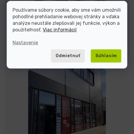
Dominik
Jakub
Používame súbory cookie, aby sme vám umožnili
pohodlné prehliadanie webovej stránky a vďaka
Sme tu do
analýze neustále zlepšovali jej funkcie, výkon a
použiteľnosť.
Viac informácií
Nastavenie
Kontakty
Odmietnuť
Súhlasím