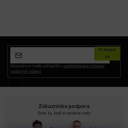
Z
á
Prihlásiť
p
sa
ä
t
Vložením e-mailu súhlasíte s
podmienkami ochrany
osobných údajov
i
e
Zákaznícka podpora
Sme tu, keď si neviete rady