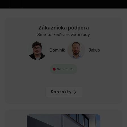
e
LCD
monitory
Zákaznícka podpora
Sme tu, keď si neviete rady
Príslušenstvo
Dominik
Jakub
Značky
Sme tu do
Kontakty