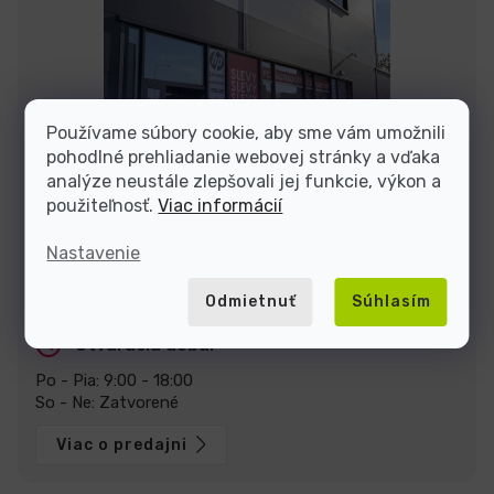
Používame súbory cookie, aby sme vám umožnili
pohodlné prehliadanie webovej stránky a vďaka
analýze neustále zlepšovali jej funkcie, výkon a
použiteľnosť.
Viac informácií
Nastavenie
Zastavte sa za nami v predajni v Prahe
U Pekáren 1644/1a, 102 00 Praha.
Zobraziť na mape
Odmietnuť
Súhlasím
Otváracia doba:
Po - Pia: 9:00 - 18:00
So - Ne: Zatvorené
Viac o predajni