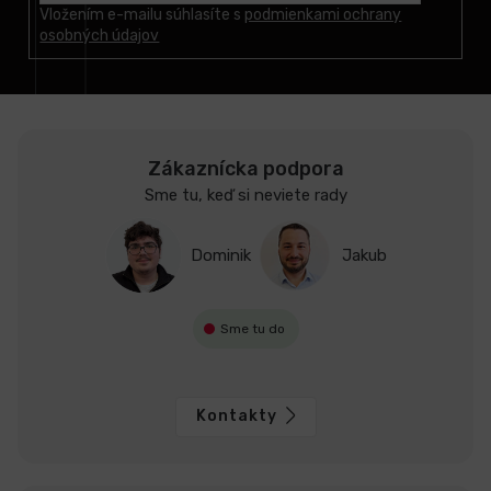
t
Vložením e-mailu súhlasíte s
podmienkami ochrany
osobných údajov
i
e
Zákaznícka podpora
Sme tu, keď si neviete rady
Dominik
Jakub
Sme tu do
Kontakty