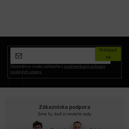
Z
á
Prihlásiť
p
sa
ä
t
Vložením e-mailu súhlasíte s
podmienkami ochrany
osobných údajov
i
e
Zákaznícka podpora
Sme tu, keď si neviete rady