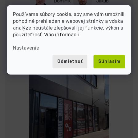
Dominik
Jakub
Používame súbory cookie, aby sme vám umožnili
pohodlné prehliadanie webovej stránky a vďaka
Sme tu do
analýze neustále zlepšovali jej funkcie, výkon a
použiteľnosť.
Viac informácií
Kontakty
Nastavenie
Odmietnuť
Súhlasím