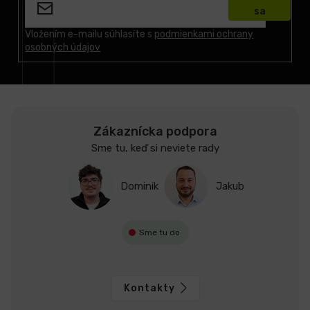
p
sa
ä
t
Vložením e-mailu súhlasíte s
podmienkami ochrany
osobných údajov
i
e
Zákaznícka podpora
Sme tu, keď si neviete rady
Dominik
Jakub
Sme tu do
Kontakty