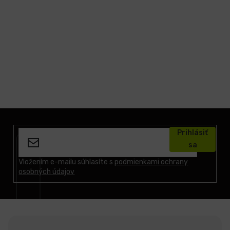
LCD
monitory
Príslušenstvo
Značky
Z
á
Prihlásiť
p
sa
ä
t
Vložením e-mailu súhlasíte s
podmienkami ochrany
osobných údajov
i
e