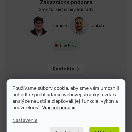
Zákaznícka podpora
Sme tu, keď si neviete rady
Dominik
Jakub
Sme tu do
Kontakty
Používame súbory cookie, aby sme vám umožnili
pohodlné prehliadanie webovej stránky a vďaka
analýze neustále zlepšovali jej funkcie, výkon a
použiteľnosť.
Viac informácií
Nastavenie