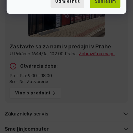
Odmietnuť
Súhlasím
Zastavte sa za nami v predajni v Prahe
U Pekáren 1644/1a, 102 00 Praha.
Zobraziť na mape
Otváracia doba:
Po - Pia: 9:00 - 18:00
So - Ne: Zatvorené
Viac o predajni
Zákaznícky servis
Sme [in]computer