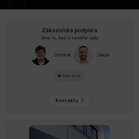
e
LCD
monitory
Zákaznícka podpora
Sme tu, keď si neviete rady
Príslušenstvo
Dominik
Jakub
Značky
Sme tu do
Kontakty