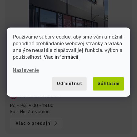
Používame súbory cookie, aby sme vám umožnili
pohodlné prehliadanie webovej stránky a vďaka
analýze neustále zlepšovali jej funkcie, výkon a
použiteľnosť.
Viac informácií
Nastavenie
Zastavte sa za nami v predajni v Prahe
U Pekáren 1644/1a, 102 00 Praha.
Zobraziť na mape
Odmietnuť
Súhlasím
Otváracia doba:
Po - Pia: 9:00 - 18:00
So - Ne: Zatvorené
Viac o predajni