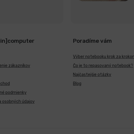
[in]computer
Poradíme vám
Výber notebooku krok za kroko
nie zákazníkov
Čo je to repasovaný notebook?
Najčastejšie otázky
bchod
Blog
né podmienky
a osobných údajov