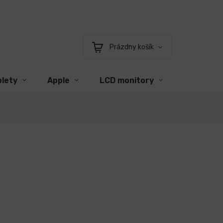
Prázdny košík
Nákupný
košík
blety
Apple
LCD monitory
Príslušen