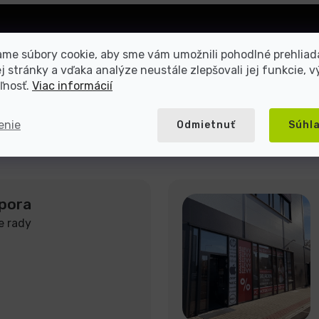
Prihlásiť
me súbory cookie, aby sme vám umožnili pohodlné prehliad
sa
 stránky a vďaka analýze neustále zlepšovali jej funkcie, v
ľnosť.
Viac informácií
mienkami ochrany osobných
enie
Odmietnuť
Súhl
pora
e rady