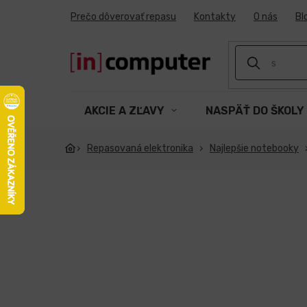
Prejsť
Prečo dôverovať repasu
Kontakty
O nás
Bl
na
obsah
AKCIE A ZĽAVY
NASPÄŤ DO ŠKOLY
Repasovaná elektronika
Najlepšie notebooky