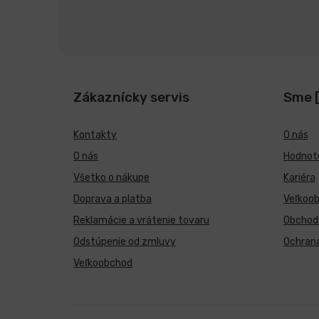
Zákaznícky servis
Sme 
Kontakty
O nás
O nás
Hodnote
Všetko o nákupe
Kariéra
Doprava a platba
Veľkoo
Reklamácie a vrátenie tovaru
Obchod
Odstúpenie od zmluvy
Ochran
Veľkoobchod