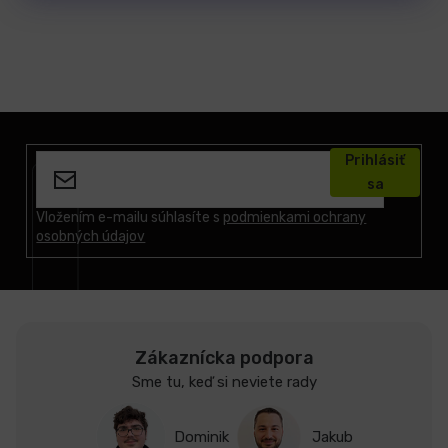
Z
á
Prihlásiť
p
sa
ä
t
Vložením e-mailu súhlasíte s
podmienkami ochrany
osobných údajov
i
e
Zákaznícka podpora
Sme tu, keď si neviete rady
Dominik
Jakub