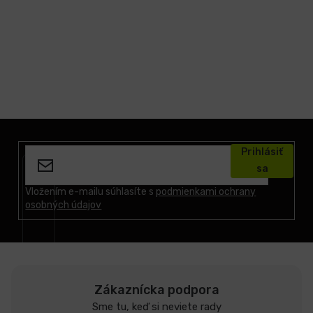
Z
á
Prihlásiť
p
sa
ä
t
Vložením e-mailu súhlasíte s
podmienkami ochrany
osobných údajov
i
e
Zákaznícka podpora
Sme tu, keď si neviete rady