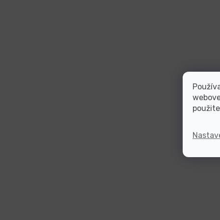
Používa
webovej
použite
Nastav