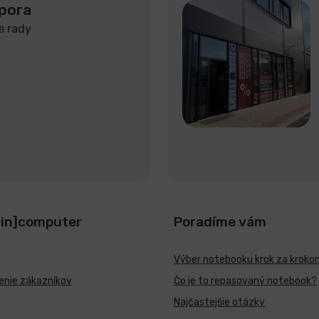
pora
e rady
[in]computer
Poradíme vám
Výber notebooku krok za kroko
nie zákazníkov
Čo je to repasovaný notebook?
Najčastejšie otázky