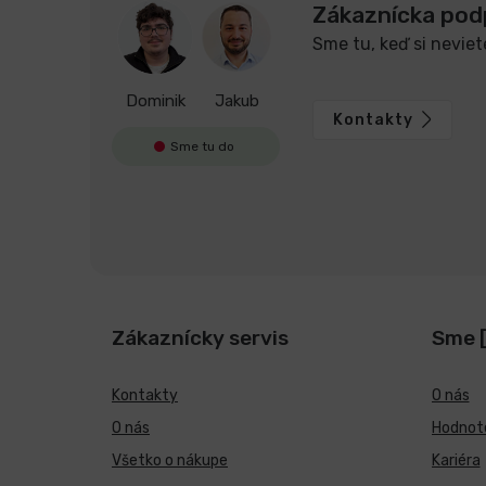
Zákaznícka pod
Sme tu, keď si neviet
Dominik
Jakub
Kontakty
Sme tu do
Zákaznícky servis
Sme 
Kontakty
O nás
O nás
Hodnote
Všetko o nákupe
Kariéra