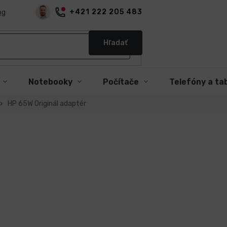
+421 222 205 483
og
Hľadať
Notebooky
Počítače
Telefóny a ta
HP 65W Originál adaptér