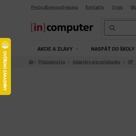
Prejsť
Prečo dôverovať repasu
Kontakty
O nás
Bl
na
obsah
AKCIE A ZĽAVY
NASPÄŤ DO ŠKOLY
Príslušenstvo
Adaptéry pre notebooky
HP