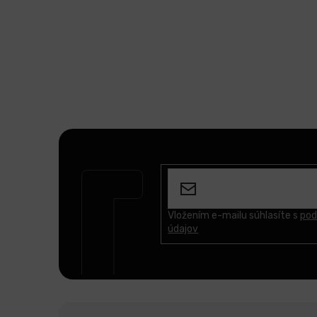
Z
á
p
ä
t
Vložením e-mailu súhlasíte s
pod
údajov
i
e