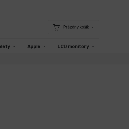
Prázdny košík
Nákupný
košík
blety
Apple
LCD monitory
Príslušen