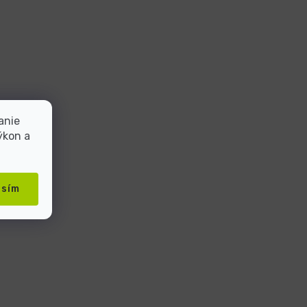
anie
ýkon a
asím