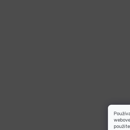
Používa
webovej
použite