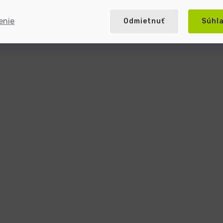
enie
Odmietnuť
Súhl