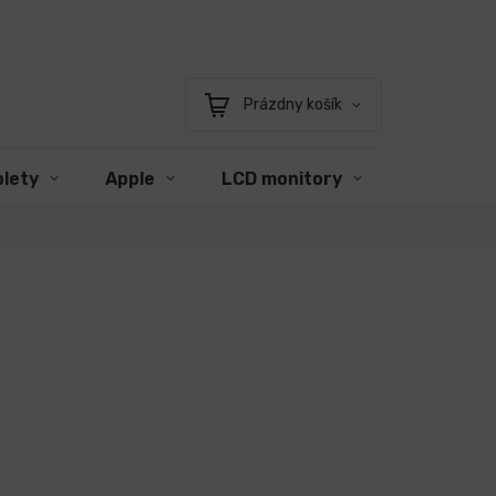
Prázdny košík
Nákupný
košík
blety
Apple
LCD monitory
Príslušen