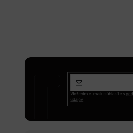
Z
á
p
ä
t
Vložením e-mailu súhlasíte s
pod
údajov
i
e