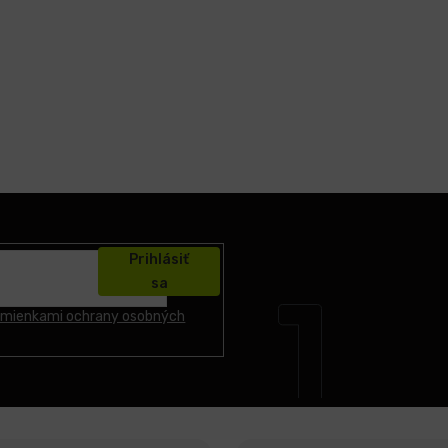
Prihlásiť
sa
mienkami ochrany osobných