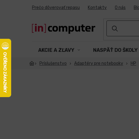
Prejsť
Prečo dôverovať repasu
Kontakty
O nás
Bl
na
obsah
AKCIE A ZĽAVY
NASPÄŤ DO ŠKOLY
Príslušenstvo
Adaptéry pre notebooky
HP