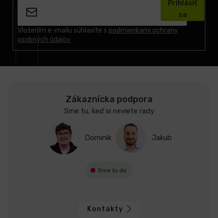
Prihlásiť
p
sa
ä
t
Vložením e-mailu súhlasíte s
podmienkami ochrany
osobných údajov
i
e
Zákaznícka podpora
Sme tu, keď si neviete rady
Dominik
Jakub
Sme tu do
Kontakty