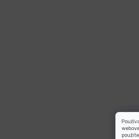
Používa
webovej
použite