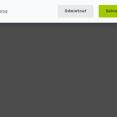
enie
Odmietnuť
Súhl