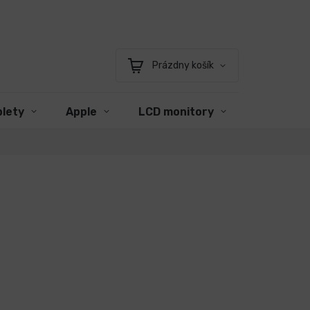
Prázdny košík
Nákupný
košík
blety
Apple
LCD monitory
Príslušen