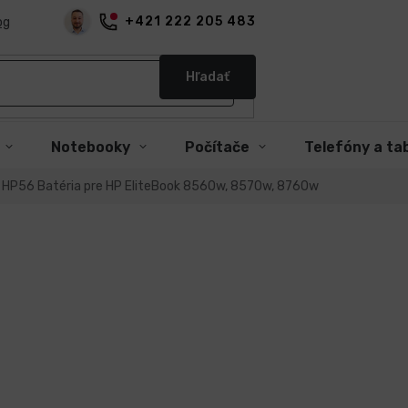
+421 222 205 483
og
Hľadať
Notebooky
Počítače
Telefóny a ta
HP56 Batéria pre HP EliteBook 8560w, 8570w, 8760w