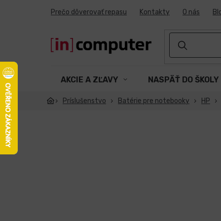
Prejsť
Prečo dôverovať repasu
Kontakty
O nás
Bl
na
obsah
AKCIE A ZĽAVY
NASPÄŤ DO ŠKOLY
Príslušenstvo
Batérie pre notebooky
HP