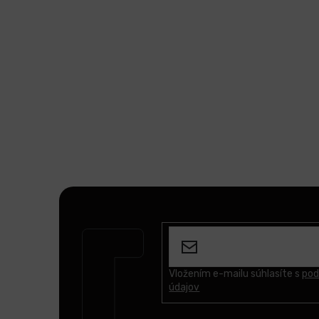
Z
á
p
ä
t
Vložením e-mailu súhlasíte s
pod
údajov
i