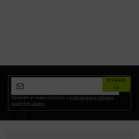
LCD
monitory
Príslušenstvo
Značky
Z
á
Prihlásiť
p
sa
ä
t
Vložením e-mailu súhlasíte s
podmienkami ochrany
osobných údajov
i
e