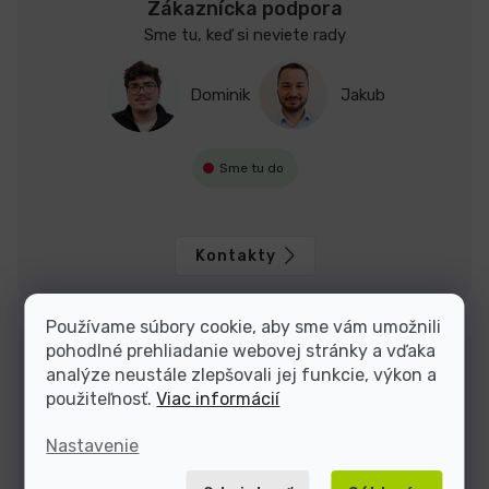
Zákaznícka podpora
Sme tu, keď si neviete rady
Dominik
Jakub
Sme tu do
Kontakty
Používame súbory cookie, aby sme vám umožnili
pohodlné prehliadanie webovej stránky a vďaka
analýze neustále zlepšovali jej funkcie, výkon a
použiteľnosť.
Viac informácií
Nastavenie