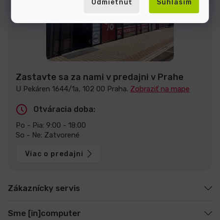
Odmietnuť
Súhlasím
Zastavte sa za nami v predajni v Prahe
U Pekáren 1644/1a, 102 00 Praha.
Zobraziť na mape
Otváracia doba:
Po - Pia: 9:00 - 18:00
So - Ne: Zatvorené
Viac o predajni
Zákaznícky servis
Sme [in]computer