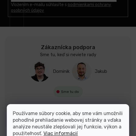
t
Vložením e-mailu súhlasíte s
podmienkami ochrany
osobných údajov
i
e
Zákaznícka podpora
Sme tu, keď si neviete rady
Dominik
Jakub
Sme tu do
Používame súbory cookie, aby sme vám umožnili
Kontakty
pohodlné prehliadanie webovej stránky a vďaka
analýze neustále zlepšovali jej funkcie, výkon a
použiteľnosť.
Viac informácií