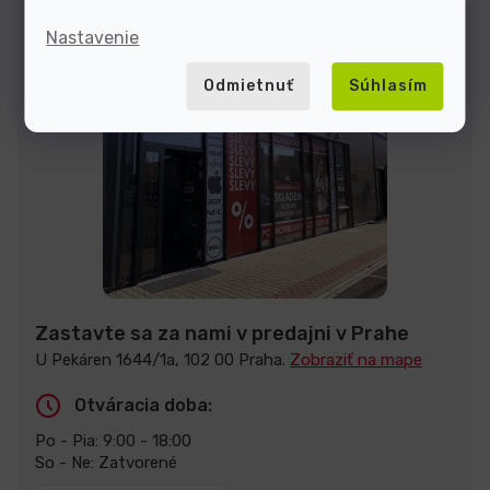
Nastavenie
Odmietnuť
Súhlasím
Zastavte sa za nami v predajni v Prahe
U Pekáren 1644/1a, 102 00 Praha.
Zobraziť na mape
Otváracia doba:
Po - Pia: 9:00 - 18:00
So - Ne: Zatvorené