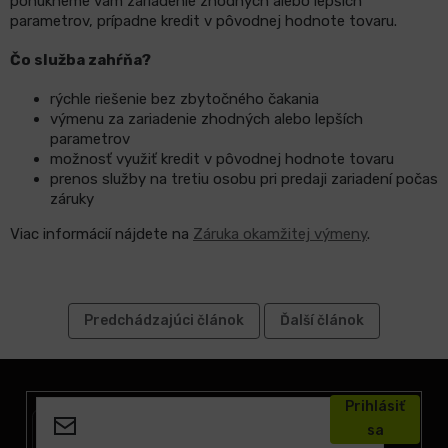
ponúkneme vám zariadenie zhodných alebo lepších
parametrov, prípadne kredit v pôvodnej hodnote tovaru.
LCD
Čo služba zahŕňa?
monitory
rýchle riešenie bez zbytočného čakania
výmenu za zariadenie zhodných alebo lepších
Príslušenstvo
parametrov
možnosť využiť kredit v pôvodnej hodnote tovaru
prenos služby na tretiu osobu pri predaji zariadení počas
Značky
záruky
Viac informácií nájdete na
Záruka okamžitej výmeny
.
Predchádzajúci článok
Ďalší článok
Z
á
Prihlásiť
p
sa
ä