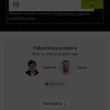
p
sa
ä
t
Vložením e-mailu súhlasíte s
podmienkami ochrany
osobných údajov
i
e
Zákaznícka podpora
Sme tu, keď si neviete rady
Dominik
Jakub
Sme tu do
Kontakty