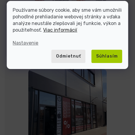
Dominik
Jakub
Používame súbory cookie, aby sme vám umožnili
pohodlné prehliadanie webovej stránky a vďaka
Sme tu do
analýze neustále zlepšovali jej funkcie, výkon a
použiteľnosť.
Viac informácií
Nastavenie
Kontakty
Odmietnuť
Súhlasím