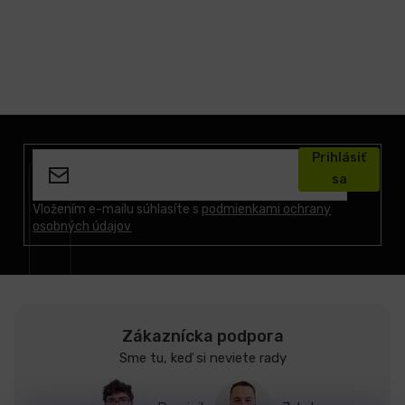
Z
á
Prihlásiť
p
sa
ä
t
Vložením e-mailu súhlasíte s
podmienkami ochrany
osobných údajov
i
e
Zákaznícka podpora
Sme tu, keď si neviete rady