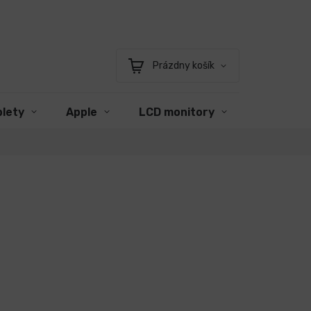
Prázdny košík
Nákupný
košík
blety
Apple
LCD monitory
Príslušen