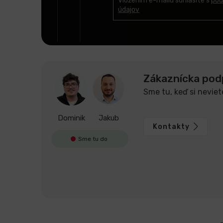
t
Vložením e-mailu súhlasíte s
pod
údajov
i
e
Zákaznícka pod
Sme tu, keď si neviet
Dominik
Jakub
Kontakty
Sme tu do