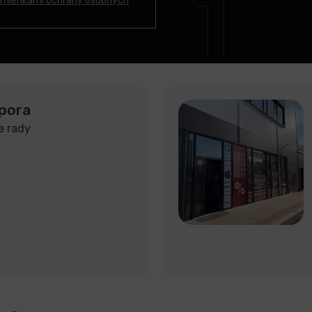
mienkami ochrany osobných
pora
e rady