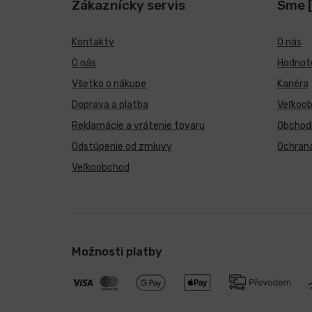
Zákaznícky servis
Sme 
Kontakty
O nás
O nás
Hodnote
Všetko o nákupe
Kariéra
Doprava a platba
Veľkoo
Reklamácie a vrátenie tovaru
Obchod
Odstúpenie od zmluvy
Ochran
Veľkoobchod
Možnosti platby