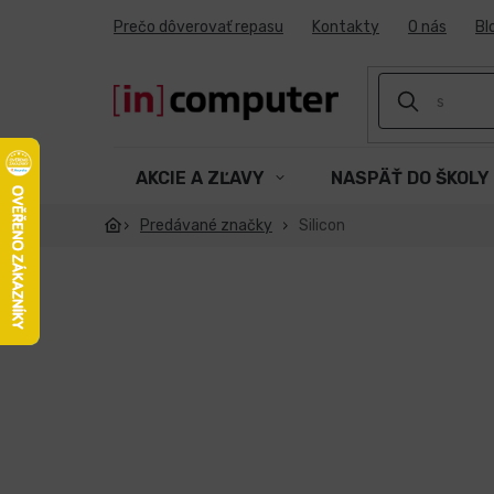
Prejsť
Prečo dôverovať repasu
Kontakty
O nás
Bl
na
obsah
AKCIE A ZĽAVY
NASPÄŤ DO ŠKOLY
Predávané značky
Silicon