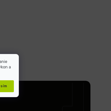
anie
ýkon a
asím