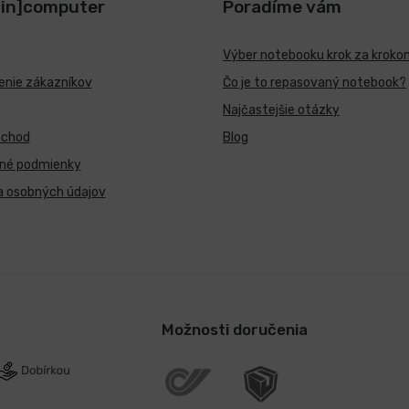
[in]computer
Poradíme vám
Výber notebooku krok za kroko
nie zákazníkov
Čo je to repasovaný notebook?
Najčastejšie otázky
bchod
Blog
né podmienky
a osobných údajov
Možnosti doručenia