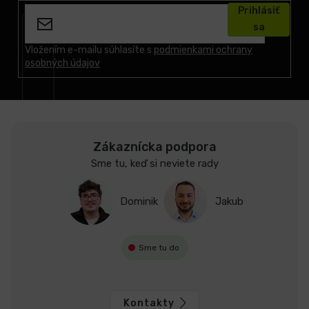
á
Prihlásiť
p
sa
ä
t
Vložením e-mailu súhlasíte s
podmienkami ochrany
osobných údajov
i
e
Zákaznícka podpora
Sme tu, keď si neviete rady
Dominik
Jakub
Sme tu do
Kontakty