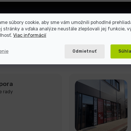
Prihlásiť
me súbory cookie, aby sme vám umožnili pohodlné prehliad
sa
 stránky a vďaka analýze neustále zlepšovali jej funkcie, v
ľnosť.
Viac informácií
mienkami ochrany osobných
enie
Odmietnuť
Súhl
pora
e rady