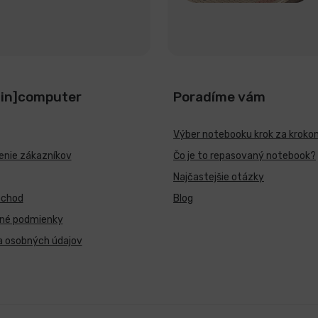
[in]computer
Poradíme vám
Výber notebooku krok za kroko
nie zákazníkov
Čo je to repasovaný notebook?
Najčastejšie otázky
bchod
Blog
né podmienky
a osobných údajov