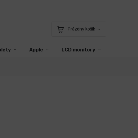
Prázdny košík
Nákupný
košík
blety
Apple
LCD monitory
Príslušen