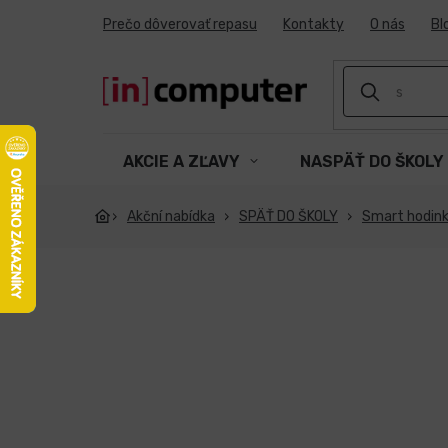
Prejsť
Prečo dôverovať repasu
Kontakty
O nás
Bl
na
obsah
AKCIE A ZĽAVY
NASPÄŤ DO ŠKOLY
Akční nabídka
SPÄŤ DO ŠKOLY
Smart hodin