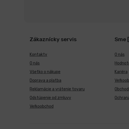
Zákaznícky servis
Sme 
Kontakty
O nás
O nás
Hodnote
Všetko o nákupe
Kariéra
Doprava a platba
Veľkoo
Reklamácie a vrátenie tovaru
Obchod
Odstúpenie od zmluvy
Ochran
Veľkoobchod