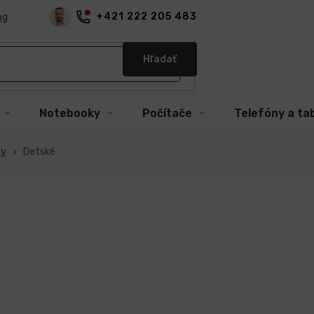
+421 222 205 483
og
Hľadať
Notebooky
Počítače
Telefóny a ta
ky
Detské