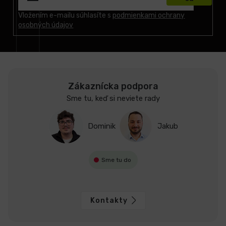
ä
t
Vložením e-mailu súhlasíte s
podmienkami ochrany
osobných údajov
i
e
Zákaznícka podpora
Sme tu, keď si neviete rady
Dominik
Jakub
Sme tu do
Kontakty