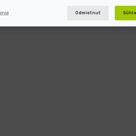
enie
Odmietnuť
Súhl