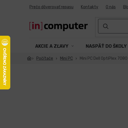
Prejsť
Prečo dôverovať repasu
Kontakty
O nás
Bl
na
obsah
AKCIE A ZĽAVY
NASPÄŤ DO ŠKOLY
Počítače
Mini PC
Mini PC Dell OptiPlex 708