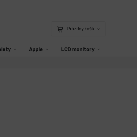
Prázdny košík
Nákupný
košík
blety
Apple
LCD monitory
Príslušen