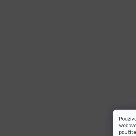
Používa
webovej
použite